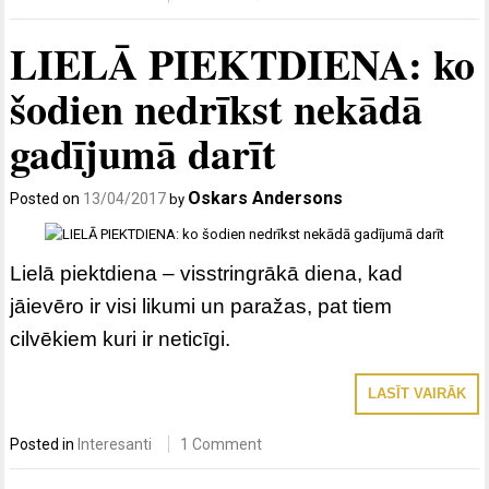
LIELĀ PIEKTDIENA: ko
šodien nedrīkst nekādā
gadījumā darīt
Oskars Andersons
Posted on
13/04/2017
by
Lielā piektdiena – visstringrākā diena, kad
jāievēro ir visi likumi un paražas, pat tiem
cilvēkiem kuri ir neticīgi.
LASĪT VAIRĀK
Posted in
Interesanti
1 Comment