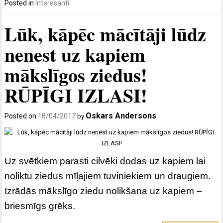
Posted in
Interesanti
Lūk, kāpēc mācītāji lūdz
nenest uz kapiem
mākslīgos ziedus!
RŪPĪGI IZLASI!
Oskars Andersons
Posted on
18/04/2017
by
Uz svētkiem parasti cilvēki dodas uz kapiem lai
noliktu ziedus mīļajiem tuviniekiem un draugiem.
Izrādās mākslīgo ziedu nolikšana uz kapiem –
briesmīgs grēks.