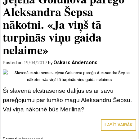
Aleksandra Šepsa
nākotni. «Ja viņš tā
turpinās viņu gaida
nelaime»
Oskars Andersons
Posted on
19/04/2017
by
Šī slavenā ekstrasense dalījusies ar savu
pareģojumu par tumšo magu Aleksandru Šepsu.
Vai viņa nākotnē būs Merilina?
LASĪT VAIRĀK