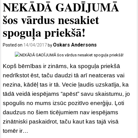
NEKĀDĀ GADĪJUMĀ
šos vārdus nesakiet
spoguļa priekšā!
Oskars Andersons
Posted on
14/04/2017
by
Kopš bērnības ir zināms, ka spoguļa priekšā
nedrīkstot ēst, taču daudzi tā arī neatceras vai
nezina, kādēļ tas ir tā. Vecie ļaudis uzskatīja, ka
tādā veidā iespējams “apēst” savu skaistumu, jo
spogulis no mums izsūc pozitīvo enerģiju. Ļoti
daudzus no šiem ticējumiem nav iespējams
zinātniski paskaidrot, taču kaut kas tajā visā
tomēr ir…