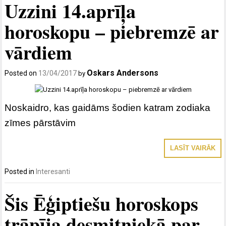
Uzzini 14.aprīļa
horoskopu – piebremzē ar
vārdiem
Oskars Andersons
Posted on
13/04/2017
by
Noskaidro, kas gaidāms šodien katram zodiaka
zīmes pārstāvim
LASĪT VAIRĀK
Posted in
Interesanti
Šis Ēģiptiešu horoskops
trāpīja desmitniekā par