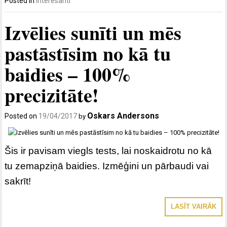
Posted in
Interesanti
Izvēlies sunīti un mēs
pastāstīsim no kā tu
baidies – 100%
precizitāte!
Oskars Andersons
Posted on
19/04/2017
by
Šis ir pavisam viegls tests, lai noskaidrotu no kā
tu zemapziņā baidies. Izmēģini un pārbaudi vai
sakrīt!
LASĪT VAIRĀK