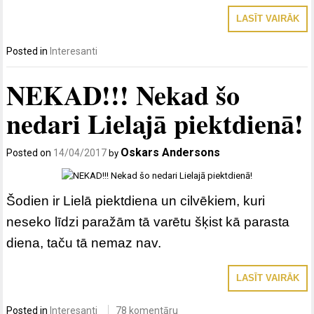
LASĪT VAIRĀK
Posted in
Interesanti
NEKAD!!! Nekad šo
nedari Lielajā piektdienā!
Oskars Andersons
Posted on
14/04/2017
by
Šodien ir Lielā piektdiena un cilvēkiem, kuri
neseko līdzi paražām tā varētu šķist kā parasta
diena, taču tā nemaz nav.
LASĪT VAIRĀK
Posted in
Interesanti
78 komentāru