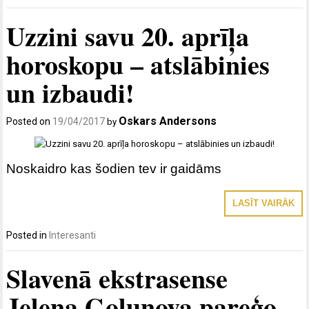
Uzzini savu 20. aprīļa
horoskopu – atslābinies
un izbaudi!
Oskars Andersons
Posted on
19/04/2017
by
Noskaidro kas šodien tev ir gaidāms
LASĪT VAIRĀK
Posted in
Interesanti
Slavenā ekstrasense
Jeļena Golunova pareģo