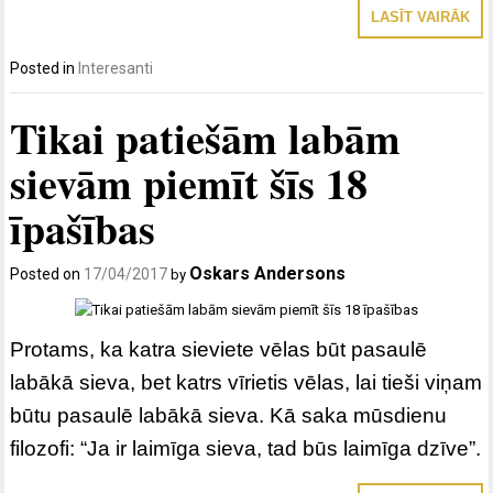
LASĪT VAIRĀK
Posted in
Interesanti
Tikai patiešām labām
sievām piemīt šīs 18
īpašības
Oskars Andersons
Posted on
17/04/2017
by
Protams, ka katra sieviete vēlas būt pasaulē
labākā sieva, bet katrs vīrietis vēlas, lai tieši viņam
būtu pasaulē labākā sieva. Kā saka mūsdienu
filozofi: “Ja ir laimīga sieva, tad būs laimīga dzīve”.