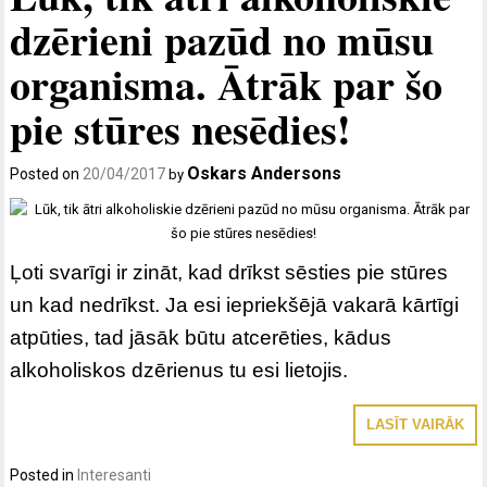
dzērieni pazūd no mūsu
organisma. Ātrāk par šo
pie stūres nesēdies!
Oskars Andersons
Posted on
20/04/2017
by
Ļoti svarīgi ir zināt, kad drīkst sēsties pie stūres
un kad nedrīkst. Ja esi iepriekšējā vakarā kārtīgi
atpūties, tad jāsāk būtu atcerēties, kādus
alkoholiskos dzērienus tu esi lietojis.
LASĪT VAIRĀK
Posted in
Interesanti