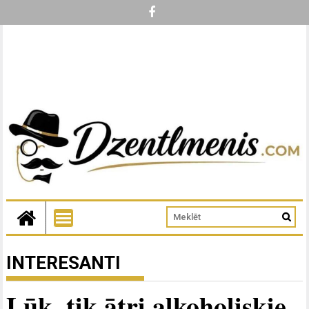
INTERESANTI
Lūk, tik ātri alkoholiskie