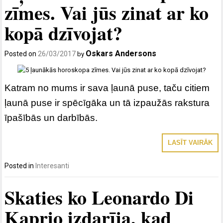
zīmes. Vai jūs zinat ar ko
kopā dzīvojat?
Oskars Andersons
Posted on
26/03/2017
by
Katram no mums ir sava ļaunā puse, taču citiem
ļaunā puse ir spēcīgāka un tā izpaužās rakstura
īpašībās un darbībās.
LASĪT VAIRĀK
Posted in
Interesanti
Skaties ko Leonardo Di
Kaprio izdarīja, kad