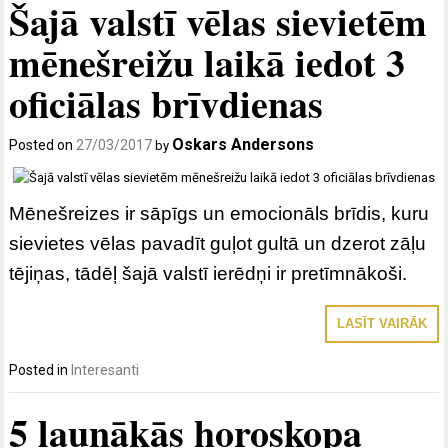
Šajā valstī vēlas sievietēm
mēnešreižu laikā iedot 3
oficiālas brīvdienas
Oskars Andersons
Posted on
27/03/2017
by
Mēnešreizes ir sāpīgs un emocionāls brīdis, kuru
sievietes vēlas pavadīt guļot gultā un dzerot zāļu
tējiņas, tādēļ šajā valstī ierēdņi ir pretīmnākoši.
LASĪT VAIRĀK
Posted in
Interesanti
5 ļaunākās horoskopa