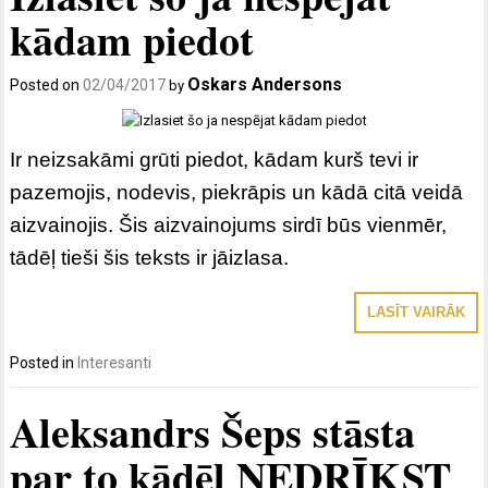
kādam piedot
Oskars Andersons
Posted on
02/04/2017
by
Ir neizsakāmi grūti piedot, kādam kurš tevi ir
pazemojis, nodevis, piekrāpis un kādā citā veidā
aizvainojis. Šis aizvainojums sirdī būs vienmēr,
tādēļ tieši šis teksts ir jāizlasa.
LASĪT VAIRĀK
Posted in
Interesanti
Aleksandrs Šeps stāsta
par to kādēļ NEDRĪKST