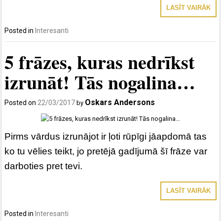
LASĪT VAIRĀK
Posted in
Interesanti
5 frāzes, kuras nedrīkst
izrunāt! Tās nogalina…
Oskars Andersons
Posted on
22/03/2017
by
Pirms vārdus izrunājot ir ļoti rūpīgi jāapdomā tas
ko tu vēlies teikt, jo pretējā gadījumā šī frāze var
darboties pret tevi.
LASĪT VAIRĀK
Posted in
Interesanti