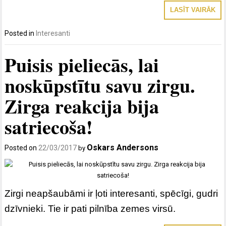
LASĪT VAIRĀK
Posted in
Interesanti
Puisis pieliecās, lai
noskūpstītu savu zirgu.
Zirga reakcija bija
satriecoša!
Oskars Andersons
Posted on
22/03/2017
by
Zirgi neapšaubāmi ir ļoti interesanti, spēcīgi, gudri
dzīvnieki. Tie ir pati pilnība zemes virsū.