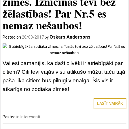
zīmes. Iznīcinās tevi bez
žēlastības! Par Nr.5 es
nemaz nešaubos!
Oskars Andersons
Posted on
28/03/2017
by
Vai esi pamanījis, ka daži cilvēki ir atriebīgāki par
citiem? Citi tevi vajās visu atlikušo mūžu, taču tajā
pašā likā citiem būs pilnīgi vienalga. Šis vis ir
atkarīgs no zodiaka zīmes!
LASĪT VAIRĀK
Posted in
Interesanti