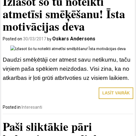
Izlasot šo tu noteikti
atmetīsi smēķēšanu! Īsta
motivācijas deva
Oskars Andersons
Posted on
30/03/2017
by
Daudzi smēķētāji cer atmest savu netikumu, taču
viņiem paša spēkiem neizdodas. Visi zina, ka no
atkarības ir ļoti grūti atbrīvoties uz visiem laikiem.
LASĪT VAIRĀK
Posted in
Interesanti
Paši sliktākie pāri