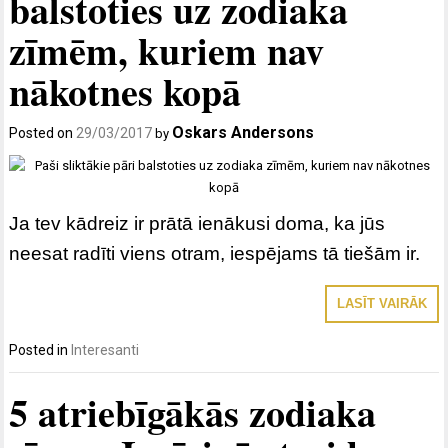
balstoties uz zodiaka
zīmēm, kuriem nav
nākotnes kopā
Oskars Andersons
Posted on
29/03/2017
by
Ja tev kādreiz ir prātā ienākusi doma, ka jūs
neesat radīti viens otram, iespējams tā tiešām ir.
LASĪT VAIRĀK
Posted in
Interesanti
5 atriebīgākās zodiaka