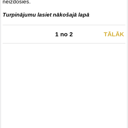
neizdosies.
Turpinājumu lasiet nākošajā lapā
1 no 2
TĀLĀK