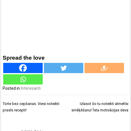
Spread the love
Posted in
Interesanti
Ziņu
Torte bez cepšanas. Viesi noteikti
Izlasot šo tu noteikti atmetīsi
izvēlne
prasīs recepti!
smēķēšanu! Īsta motivācijas deva