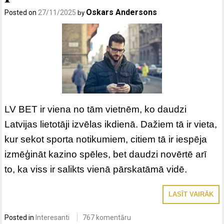
Oskars Andersons
Posted on
27/11/2025
by
LV BET ir viena no tām vietnēm, ko daudzi
Latvijas lietotāji izvēlas ikdienā. Dažiem tā ir vieta,
kur sekot sporta notikumiem, citiem tā ir iespēja
izmēģināt kazino spēles, bet daudzi novērtē arī
to, ka viss ir salikts vienā pārskatāmā vidē.
LASĪT VAIRĀK
Posted in
Interesanti
767 komentāru