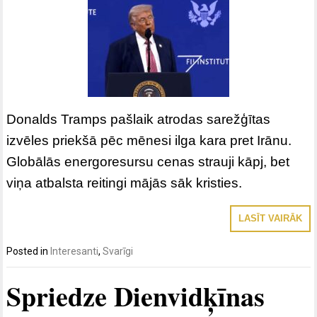
Donalds Tramps pašlaik atrodas sarežģītas
izvēles priekšā pēc mēnesi ilga kara pret Irānu.
Globālās energoresursu cenas strauji kāpj, bet
viņa atbalsta reitingi mājās sāk kristies.
LASĪT VAIRĀK
Posted in
Interesanti
,
Svarīgi
Spriedze Dienvidķīnas