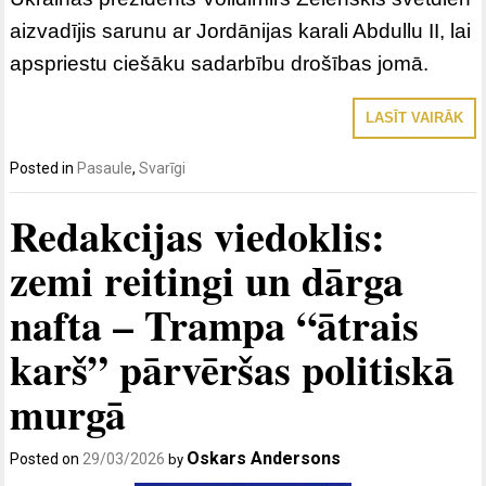
aizvadījis sarunu ar Jordānijas karali Abdullu II, lai
apspriestu ciešāku sadarbību drošības jomā.
LASĪT VAIRĀK
Posted in
Pasaule
,
Svarīgi
Redakcijas viedoklis:
zemi reitingi un dārga
nafta – Trampa “ātrais
karš” pārvēršas politiskā
murgā
Oskars Andersons
Posted on
29/03/2026
by