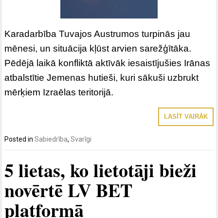
Karadarbība Tuvajos Austrumos turpinās jau
mēnesi, un situācija kļūst arvien sarežģītāka.
Pēdējā laikā konfliktā aktīvāk iesaistījušies Irānas
atbalstītie Jemenas hutieši, kuri sākuši uzbrukt
mērķiem Izraēlas teritorijā.
LASĪT VAIRĀK
Posted in
Sabiedrība
,
Svarīgi
5 lietas, ko lietotāji bieži
novērtē LV BET
platformā