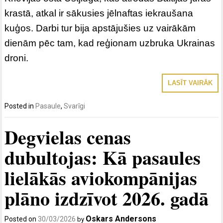
krastā, atkal ir sākusies jēlnaftas iekraušana
kuģos. Darbi tur bija apstājušies uz vairākām
dienām pēc tam, kad reģionam uzbruka Ukrainas
droni.
LASĪT VAIRĀK
Posted in
Pasaule
,
Svarīgi
Degvielas cenas
dubultojas: Kā pasaules
lielākās aviokompānijas
plāno izdzīvot 2026. gadā
Oskars Andersons
Posted on
30/03/2026
by