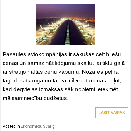
Pasaules aviokompānijas ir sākušas celt biļešu
cenas un samazināt lidojumu skaitu, lai tiktu galā
ar straujo naftas cenu kāpumu. Nozares peļņa
tagad ir atkarīga no tā, vai cilvēki turpinās ceļot,
kad degvielas izmaksas sāk nopietni ietekmēt
mājsaimniecību budžetus.
LASĪT VAIRĀK
Posted in
Ekonomika
,
Svarīgi