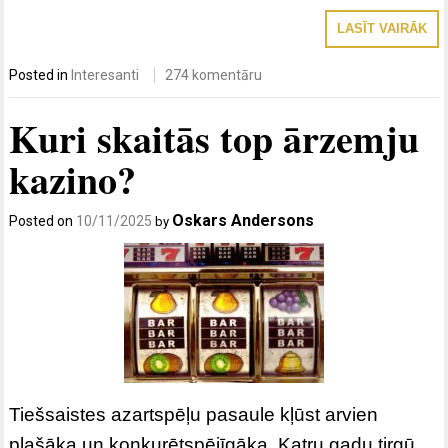
LASĪT VAIRĀK
Posted in
Interesanti
274 komentāru
Kuri skaitās top ārzemju
kazino?
Oskars Andersons
Posted on
10/11/2025
by
Tiešsaistes azartspēļu pasaule kļūst arvien
plašāka un konkurētspējīgāka. Katru gadu tirgū