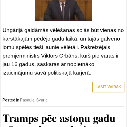
Ungārijā gaidāmās vēlēšanas solās būt vienas no
karstākajām pēdējo gadu laikā, un tajās galveno
lomu spēlēs tieši jaunie vēlētāji. Pašreizējais
premjerministrs Viktors Orbāns, kurš pie varas ir
jau 16 gadus, saskaras ar nopietnāko
izaicinājumu savā politiskajā karjerā.
LASĪT VAIRĀK
Posted in
Pasaule
,
Svarīgi
Tramps pēc astoņu gadu