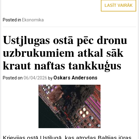
LASĪT VAIRĀK
Posted in
Ekonomika
Ustjlugas ostā pēc dronu
uzbrukumiem atkal sāk
kraut naftas tankkuģus
Oskars Andersons
Posted on
06/04/2026
by
Krievijas ostā Ustjlugā, kas atrodas Baltijas jūras