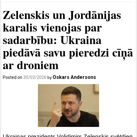
Zelenskis un Jordānijas
karalis vienojas par
sadarbību: Ukraina
piedāvā savu pieredzi cīņā
ar droniem
Oskars Andersons
Posted on
30/03/2026
by
Ukrainas prezidents Volidimirs Zelenskis svētdien