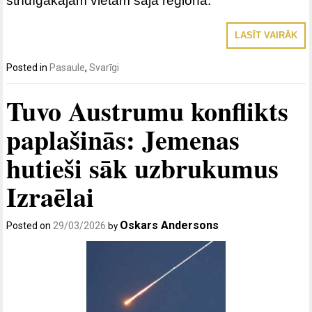
strīdīgākajām vietām šajā reģionā.
LASĪT VAIRĀK
Posted in
Pasaule
,
Svarīgi
Tuvo Austrumu konflikts
paplašinās: Jemenas
hutieši sāk uzbrukumus
Izraēlai
Oskars Andersons
Posted on
29/03/2026
by