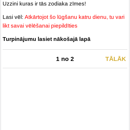
Uzzini kuras ir tās zodiaka zīmes!
Lasi vēl:
Atkārtojot šo lūgšanu katru dienu, tu vari
likt savai vēlēšanai piepildīties
Turpinājumu lasiet nākošajā lapā
1 no 2
TĀLĀK