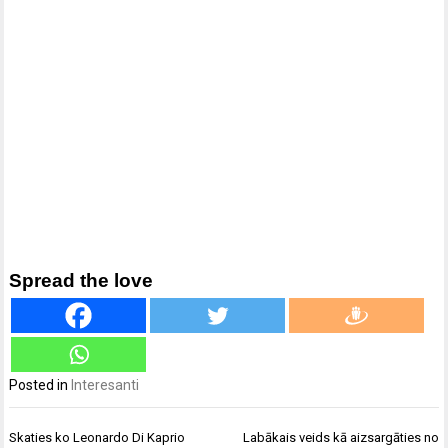
Spread the love
Posted in
Interesanti
Ziņu
Skaties ko Leonardo Di Kaprio
Labākais veids kā aizsargāties no