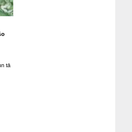
šo
n tā