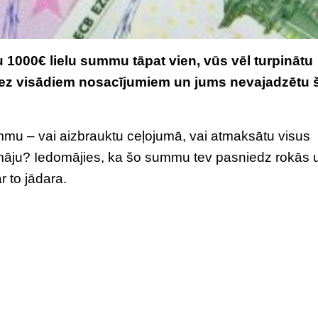
u 1000€ lielu summu tāpat vien, vūs vēl turpinātu
ez visādiem nosacījumiem un jums nevajadzētu 
mmu – vai aizbrauktu ceļojumā, vai atmaksātu visus
māju? Iedomājies, ka šo summu tev pasniedz rokās u
 to jādara.