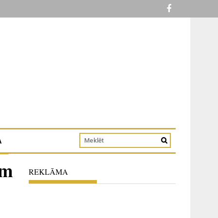
A
am
REKLĀMA