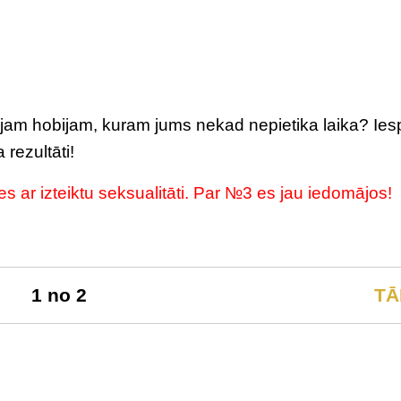
jam hobijam, kuram jums nekad nepietika laika? Ies
rezultāti!
es ar izteiktu seksualitāti. Par №3 es jau iedomājos!
1 no 2
TĀ