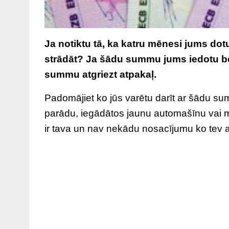
Ja notiktu tā, ka katru mēnesi jums dot
strādāt? Ja šādu summu jums iedotu b
summu atgriezt atpakaļ.
Padomājiet ko jūs varētu darīt ar šādu su
parādu, iegādātos jaunu automašīnu vai 
ir tava un nav nekādu nosacījumu ko tev ar