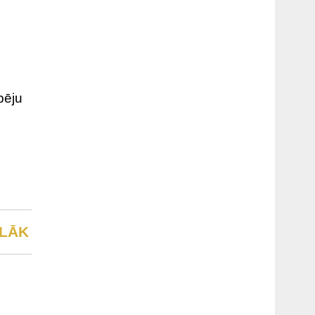
pēju
LĀK