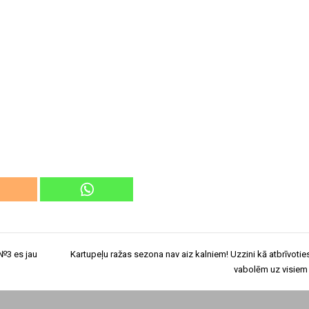
 №3 es jau
Kartupeļu ražas sezona nav aiz kalniem! Uzzini kā atbrīvotie
vabolēm uz visiem 