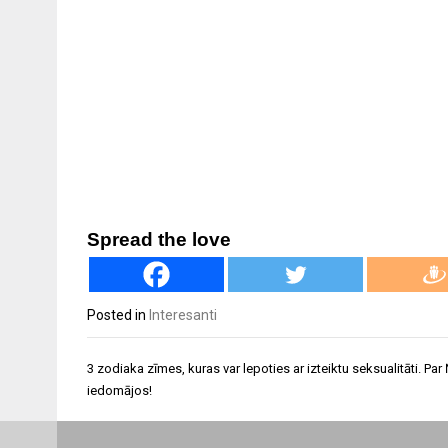
Spread the love
Posted in
Interesanti
Ziņu
3 zodiaka zīmes, kuras var lepoties ar izteiktu seksualitāti. Par
izvēlne
iedomājos!