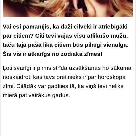
Vai esi pamanījis, ka daži cilvēki ir atriebīgāki
par citiem? Citi tevi vajās visu atlikušo mūžu,
taču tajā pašā likā citiem būs pilnīgi vienalga.
Šis vis ir atkarīgs no zodiaka zīmes!
Ļoti svarīgi ir pirms strīda uzsākšanas no sākuma
noskaidrot, kas tavs pretinieks ir par horoskopa
zīmi. Citādāk var gadīties tā, ka viņš tevi neliks
mierā pat vairākus gadus.