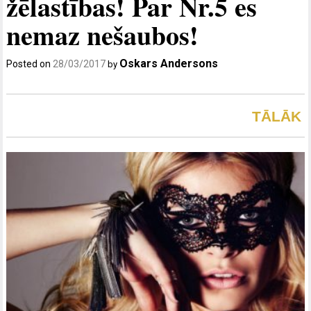
žēlastības! Par Nr.5 es
nemaz nešaubos!
Oskars Andersons
Posted on
28/03/2017
by
TĀLĀK