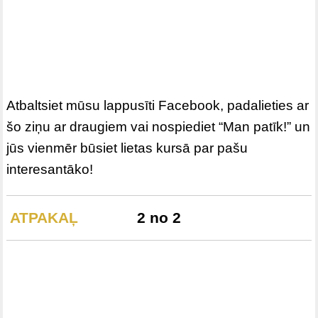
Atbaltsiet mūsu lappusīti Facebook, padalieties ar
šo ziņu ar draugiem vai nospiediet “Man patīk!” un
jūs vienmēr būsiet lietas kursā par pašu
interesantāko!
ATPAKAĻ
2 no 2