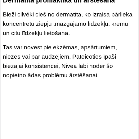
Dermatīta profilaktika un ārstēšana
Bieži cilvēki cieš no dermatīta, ko izraisa pārlieka
koncentrētu ziepju ,mazgājamo līdzekļu, krēmu
un citu līdzekļu lietošana.
Tas var novest pie ekzēmas, apsārtumiem,
niezes vai par audzējiem. Pateicoties īpaši
biezajai konsistencei, Nivea labi noder šo
nopietno ādas problēmu ārstēšanai.