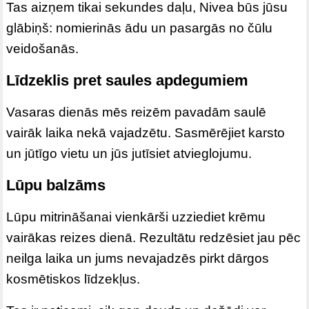
Tas aizņem tikai sekundes daļu, Nivea būs jūsu
glābiņš: nomierinās ādu un pasargās no čūlu
veidošanās.
Līdzeklis pret saules apdegumiem
Vasaras dienās mēs reizēm pavadām saulē
vairāk laika nekā vajadzētu. Sasmērējiet karsto
un jūtīgo vietu un jūs jutīsiet atvieglojumu.
Lūpu balzāms
Lūpu mitrināšanai vienkārši uzziediet krēmu
vairākas reizes dienā. Rezultātu redzēsiet jau pēc
neilga laika un jums nevajadzēs pirkt dārgos
kosmētiskos līdzekļus.