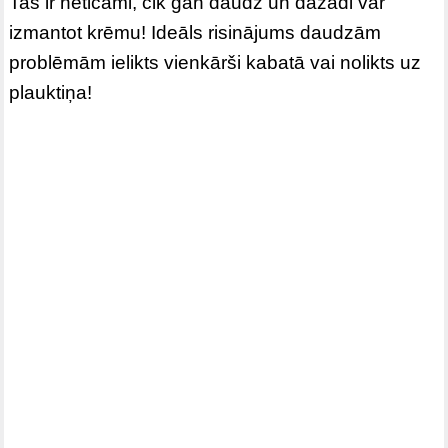
Tas ir neticami, cik gan daudz un dažādi var
izmantot krēmu! Ideāls risinājums daudzām
problēmām ielikts vienkārši kabatā vai nolikts uz
plauktiņa!