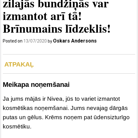
zilajās bundžiņās var
izmantot arī tā!
Brīnumains līdzeklis!
Oskars Andersons
Posted on
13/07/2020
by
ATPAKAĻ
Meikapa noņemšanai
Ja jums mājās ir Nivea, jūs to variet izmantot
kosmētikas noņemšanai. Jums nevajag dārgās
putas un gēlus. Krēms noņem pat ūdensizturīgo
kosmētiku.