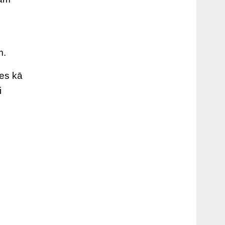
m.
tes kā
i