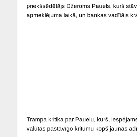
priekšsēdētājs Džeroms Pauels, kurš stā
apmeklējuma laikā, un bankas vadītājs kra
Trampa kritika par Pauelu, kurš, iespējams,
valūtas pastāvīgo kritumu kopš jaunās adm