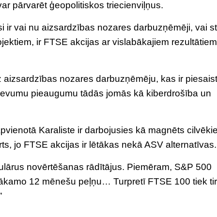
var pārvarēt ģeopolitiskos triecienviļņus.
i ir vai nu aizsardzības nozares darbuzņēmēji, vai s
jektiem, ir FTSE akcijas ar vislabākajiem rezultātiem
dz aizsardzības nozares darbuzņēmēju, kas ir piesaist
izdevumu pieaugumu tādās jomās kā kiberdrošība un
pvienotā Karaliste ir darbojusies kā magnēts cilvēki
rts, jo FTSE akcijas ir lētākas nekā ASV alternatīvas.
opulārus novērtēšanas rādītājus. Piemēram, S&P 500
ku nākamo 12 mēnešu peļņu… Turpretī FTSE 100 tiek ti
”