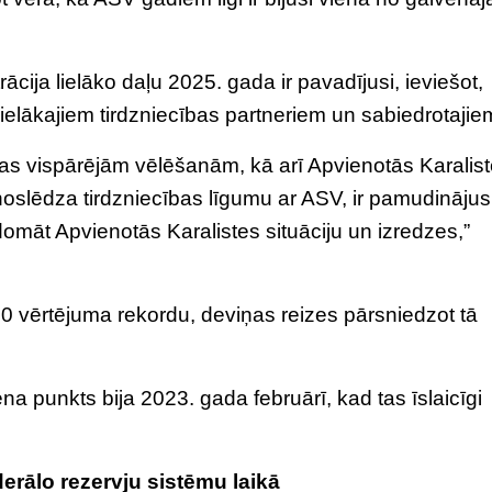
ija lielāko daļu 2025. gada ir pavadījusi, ieviešot,
m lielākajiem tirdzniecības partneriem un sabiedrotajie
aras vispārējām vēlēšanām, kā arī Apvienotās Karalis
noslēdza tirdzniecības līgumu ar ASV, ir pamudinājus
domāt Apvienotās Karalistes situāciju un izredzes,”
0 vērtējuma rekordu, deviņas reizes pārsniedzot tā
na punkts bija 2023. gada februārī, kad tas īslaicīgi
derālo rezervju sistēmu laikā