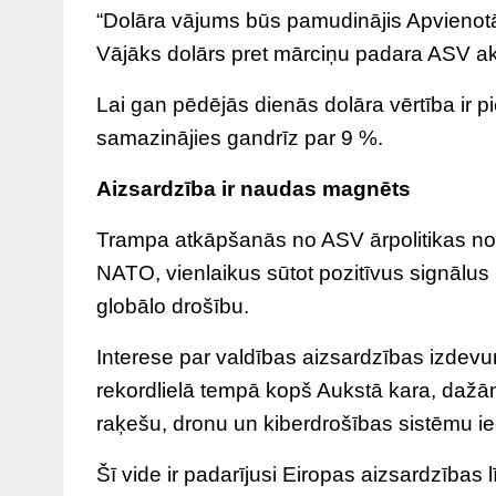
“Dolāra vājums būs pamudinājis Apvienotā
Vājāks dolārs pret mārciņu padara ASV akt
Lai gan pēdējās dienās dolāra vērtība ir p
samazinājies gandrīz par 9 %.
Aizsardzība ir naudas magnēts
Trampa atkāpšanās no ASV ārpolitikas no
NATO, vienlaikus sūtot pozitīvus signālus Kr
globālo drošību.
Interese par valdības aizsardzības izdevu
rekordlielā tempā kopš Aukstā kara, dažām
raķešu, dronu un kiberdrošības sistēmu ie
Šī vide ir padarījusi Eiropas aizsardzība