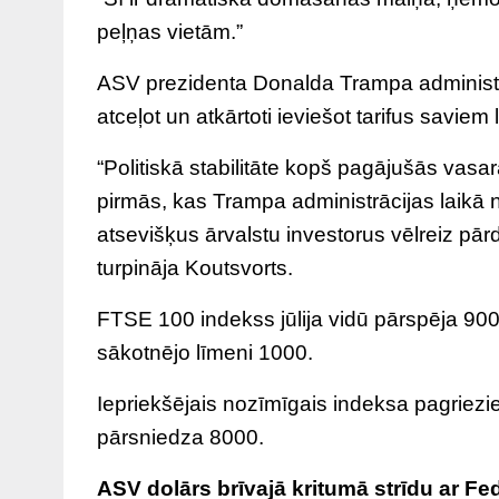
peļņas vietām.”
ASV prezidenta Donalda Trampa administrāc
atceļot un atkārtoti ieviešot tarifus savie
“Politiskā stabilitāte kopš pagājušās vas
pirmās, kas Trampa administrācijas laikā 
atsevišķus ārvalstu investorus vēlreiz pār
turpināja Koutsvorts.
FTSE 100 indekss jūlija vidū pārspēja 900
sākotnējo līmeni 1000.
Iepriekšējais nozīmīgais indeksa pagriezie
pārsniedza 8000.
ASV dolārs brīvajā kritumā strīdu ar Fe