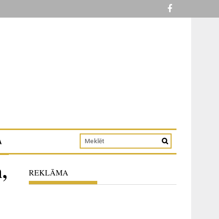
A
,
REKLĀMA