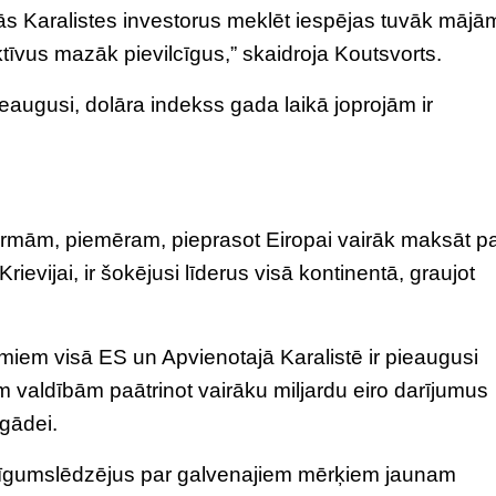
s Karalistes investorus meklēt iespējas tuvāk mājā
īvus mazāk pievilcīgus,” skaidroja Koutsvorts.
ieaugusi, dolāra indekss gada laikā joprojām ir
rmām, piemēram, pieprasot Eiropai vairāk maksāt p
ievijai, ir šokējusi līderus visā kontinentā, graujot
miem visā ES un Apvienotajā Karalistē ir pieaugusi
 valdībām paātrinot vairāku miljardu eiro darījumus
gādei.
s līgumslēdzējus par galvenajiem mērķiem jaunam