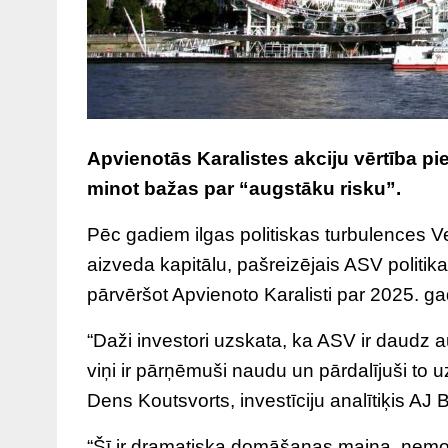
Apvienotās Karalistes akciju vērtība pie
minot bažas par “augstāku risku”.
Pēc gadiem ilgas politiskas turbulences V
aizveda kapitālu, pašreizējais ASV politik
pārvēršot Apvienoto Karalisti par 2025. g
“Daži investori uzskata, ka ASV ir daudz 
viņi ir pārņēmuši naudu un pārdalījuši to 
Dens Koutsvorts, investīciju analītiķis AJ B
“Šī ir dramatiska domāšanas maiņa, ņemot 