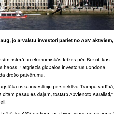
aug, jo ārvalstu investori pāriet no ASV aktīviem,
estminsterā un ekonomiskās krīzes pēc Brexit, kas
as haoss ir atgriezis globālos investorus Londonā,
ada drošo patvērumu.
augstāka riska investīciju perspektīva Trampa vadībā
uz citām pasaules daļām, tostarp Apvienoto Karalisti,”
ell.
vērā, ka ASV gadiem ilgi ir bijusi viena no galvena