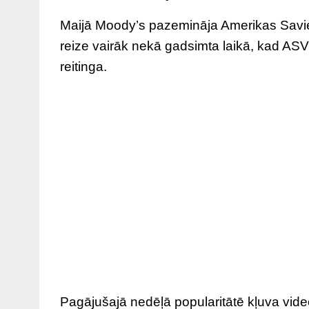
Maijā Moody’s pazemināja Amerikas Savien
reize vairāk nekā gadsimta laikā, kad ASV 
reitinga.
Pagājušajā nedēļā popularitātē kļuva vid