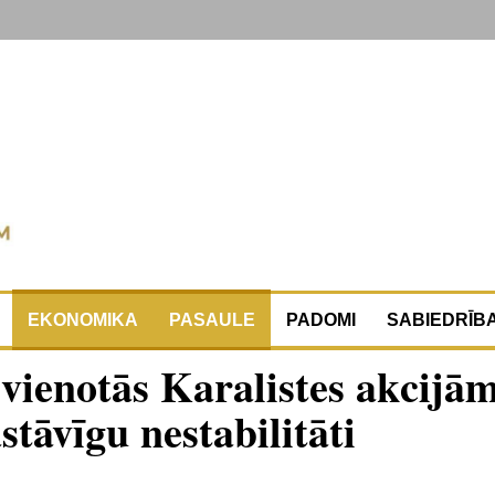
EKONOMIKA
PASAULE
PADOMI
SABIEDRĪB
pvienotās Karalistes akcijām
tāvīgu nestabilitāti