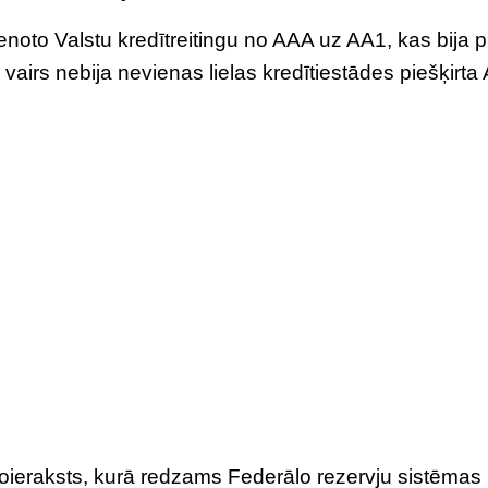
oto Valstu kredītreitingu no AAA uz AA1, kas bija 
vairs nebija nevienas lielas kredītiestādes piešķirta
eoieraksts, kurā redzams Federālo rezervju sistēmas