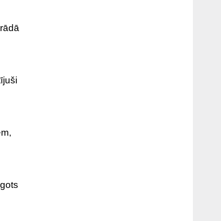
trādā
ījuši
em,
rgots