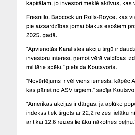
kapitālam, jo investori meklē aktīvus, kas 
Fresnillo, Babcock un Rolls-Royce, kas vis
pie aizsardzības jomai blakus esošiem pro
2025. gadā.
“Apvienotās Karalistes akciju tirgū ir dau
investoru interesi, ņemot vērā valdības 
militārie spēki,” piebilda Koutsvorts.
“Novērtējums ir vēl viens iemesls, kāpēc A
kas pāriet no ASV tirgiem,” sacīja Koutsvo
“Amerikas akcijas ir dārgas, ja aplūko p
indekss tiek tirgots ar 22,2 reizes lielā
ar tikai 12,6 reizes lielāku nākotnes peļņu.