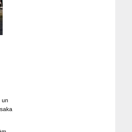
, un
 saka
jām