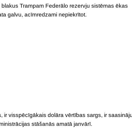
v blakus Trampam Federālo rezervju sistēmas ēkas
ta galvu, acīmredzami nepiekrītot.
 ir visspēcīgākais dolāra vērtības sargs, ir saasināj
inistrācijas stāšanās amatā janvārī.