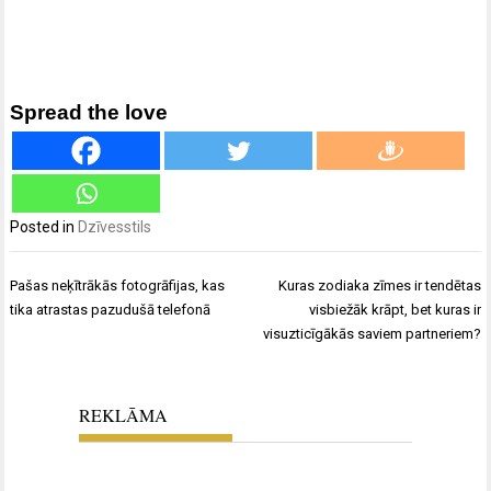
Spread the love
Posted in
Dzīvesstils
Ziņu
Pašas neķītrākās fotogrāfijas, kas
Kuras zodiaka zīmes ir tendētas
izvēlne
tika atrastas pazudušā telefonā
visbiežāk krāpt, bet kuras ir
visuzticīgākās saviem partneriem?
REKLĀMA