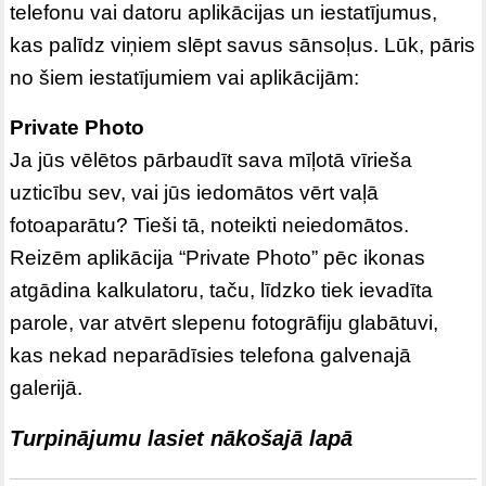
telefonu vai datoru aplikācijas un iestatījumus,
kas palīdz viņiem slēpt savus sānsoļus. Lūk, pāris
no šiem iestatījumiem vai aplikācijām:
Private Photo
Ja jūs vēlētos pārbaudīt sava mīļotā vīrieša
uzticību sev, vai jūs iedomātos vērt vaļā
fotoaparātu? Tieši tā, noteikti neiedomātos.
Reizēm aplikācija “Private Photo” pēc ikonas
atgādina kalkulatoru, taču, līdzko tiek ievadīta
parole, var atvērt slepenu fotogrāfiju glabātuvi,
kas nekad neparādīsies telefona galvenajā
galerijā.
Turpinājumu lasiet nākošajā lapā