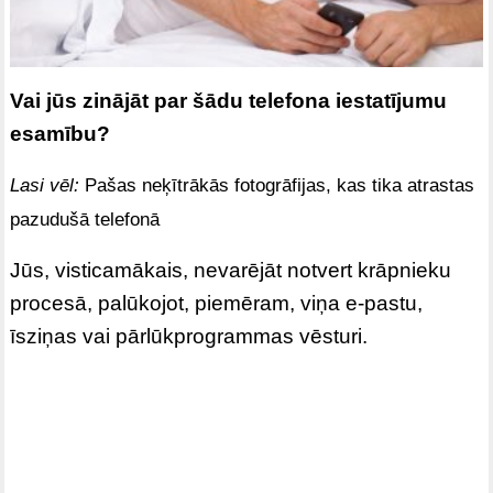
Vai jūs zinājāt par šādu telefona iestatījumu
esamību?
Lasi vēl:
Pašas neķītrākās fotogrāfijas, kas tika atrastas
pazudušā telefonā
Jūs, visticamākais, nevarējāt notvert krāpnieku
procesā, palūkojot, piemēram, viņa e-pastu,
īsziņas vai pārlūkprogrammas vēsturi.