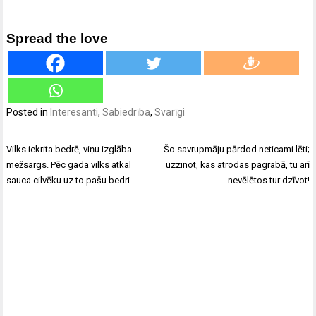
Spread the love
Posted in
Interesanti
,
Sabiedrība
,
Svarīgi
Ziņu
Vilks iekrita bedrē, viņu izglāba
Šo savrupmāju pārdod neticami lēti;
izvēlne
mežsargs. Pēc gada vilks atkal
uzzinot, kas atrodas pagrabā, tu arī
sauca cilvēku uz to pašu bedri
nevēlētos tur dzīvot!