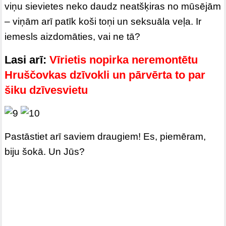
viņu sievietes neko daudz neatšķiras no mūsējām
– viņām arī patīk koši toņi un seksuāla veļa. Ir
iemesls aizdomāties, vai ne tā?
Lasi arī:
Vīrietis nopirka neremontētu
Hruščovkas dzīvokli un pārvērta to par
šiku dzīvesvietu
Pastāstiet arī saviem draugiem! Es, piemēram,
biju šokā. Un Jūs?