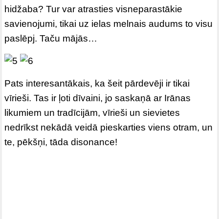
hidžaba? Tur var atrasties visneparastākie
savienojumi, tikai uz ielas melnais audums to visu
paslēpj. Taču mājās…
Pats interesantākais, ka šeit pārdevēji ir tikai
vīrieši. Tas ir ļoti dīvaini, jo saskaņā ar Irānas
likumiem un tradīcijām, vīrieši un sievietes
nedrīkst nekādā veidā pieskarties viens otram, un
te, pēkšņi, tāda disonance!