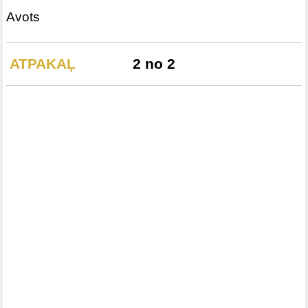
Avots
ATPAKAĻ
2 no 2