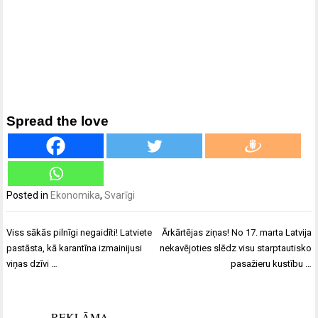
Spread the love
Posted in
Ekonomika
,
Svarīgi
Ziņu
Viss sākās pilnīgi negaidīti! Latviete
Ārkārtējas ziņas! No 17. marta Latvija
izvēlne
pastāsta, kā karantīna izmainijusi
nekavējoties slēdz visu starptautisko
viņas dzīvi …
pasažieru kustību …
REKLĀMA