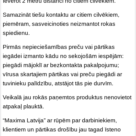
Ievērot 2 metru distanci no citiem cilvēkiem.
Samazināt tiešu kontaktu ar citiem cilvēkiem,
piemēram, sasveicinoties neizmantot rokas
spiedienu.
Pirmās nepieciešamības preču vai pārtikas
iegādei izmanto kādu no sekojošām iespējām:
piegādi mājoklī ar bezkontakta pakalpojumu;
vīrusa skartajiem pārtikas vai preču piegādi ar
tuvinieku palīdzību, atstājot tās pie durvīm.
Veikalā jau rokās paņemtos produktus nenovietot
atpakaļ plauktā.
“Maxima Latvija” ar rūpēm par darbiniekiem,
klientiem un pārtikas drošību jau tagad īsteno