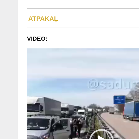
ATPAKAĻ
VIDEO:
Video
atskaņotājs