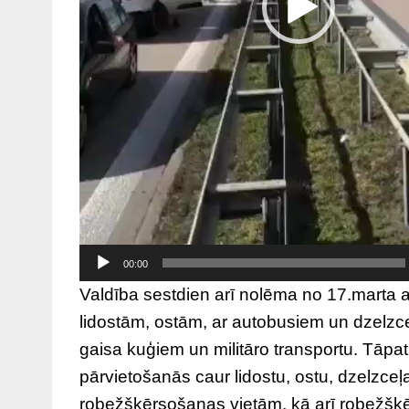
00:00
Valdība sestdien arī nolēma no 17.marta 
lidostām, ostām, ar autobusiem un dzelzc
gaisa kuģiem un militāro transportu. Tāpat
pārvietošanās caur lidostu, ostu, dzelzce
robežšķērsošanas vietām, kā arī robežšķē