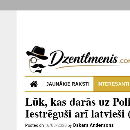
JAUNĀKIE RAKSTI
INTERESANTI
Lūk, kas darās uz Poli
Iestrēguši arī latvieš
Oskars Andersons
Posted on
16/03/2020
by