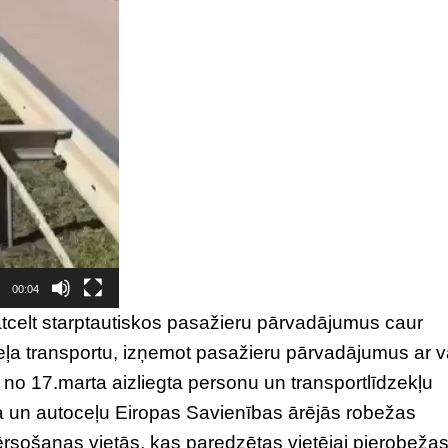
00:04
atcelt starptautiskos pasažieru pārvadājumus caur
eļa transportu, izņemot pasažieru pārvadājumus ar v
 no 17.marta aizliegta personu un transportlīdzekļu
ļa un autoceļu Eiropas Savienības ārējās robežas
rsošanas vietās, kas paredzētas vietējai pierobeža