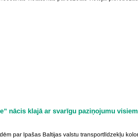
e” nācis klajā ar svarīgu paziņojumu visiem
dēm par īpašas Baltijas valstu transportlīdzekļu kol