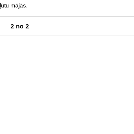
kļūtu mājās.
2 no 2