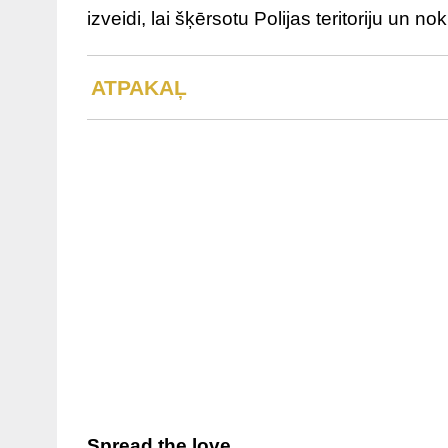
izveidi, lai šķērsotu Polijas teritoriju un no
ATPAKAĻ
Spread the love