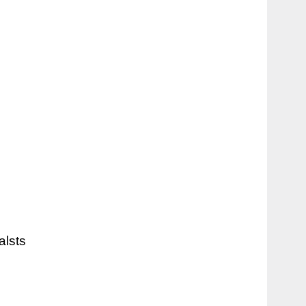
alsts
s