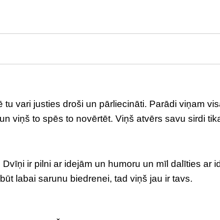
ē tu vari justies droši un pārliecināti. Parādi viņam vi
 viņš to spēs to novērtēt. Viņš atvērs savu sirdi tika
. Dvīņi ir pilni ar idejām un humoru un mīl dalīties ar 
ūt labai sarunu biedrenei, tad viņš jau ir tavs.