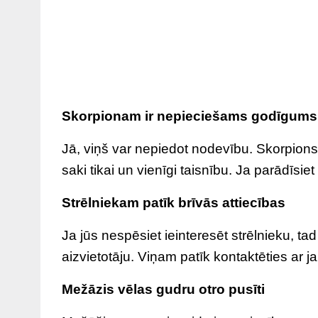
Skorpionam ir nepieciešams godīgums
Jā, viņš var nepiedot nodevību. Skorpions v
saki tikai un vienīgi taisnību. Ja parādīsie
Strēlniekam patīk brīvās attiecības
Ja jūs nespēsiet ieinteresēt strēlnieku, tad
aizvietotāju. Viņam patīk kontaktēties ar ja
Mežāzis vēlas gudru otro pusīti