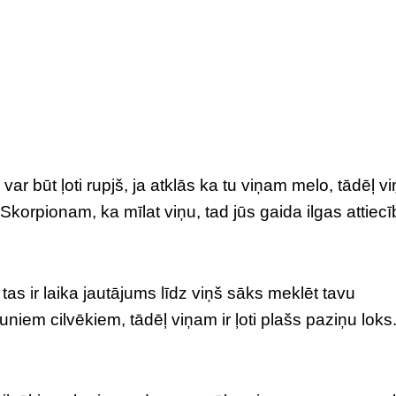
ar būt ļoti rupjš, ja atklās ka tu viņam melo, tādēļ v
t Skorpionam, ka mīlat viņu, tad jūs gaida ilgas attiecī
 tas ir laika jautājums līdz viņš sāks meklēt tavu
uniem cilvēkiem, tādēļ viņam ir ļoti plašs paziņu loks