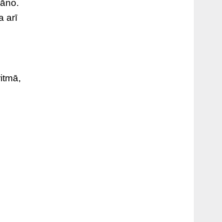
lāno.
a arī
ritmā,