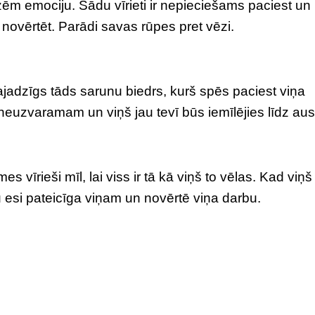
zēm emociju. Šādu vīrieti ir nepieciešams paciest un
s novērtēt. Parādi savas rūpes pret vēzi.
ajadzīgs tāds sarunu biedrs, kurš spēs paciest viņa
 neuzvaramam un viņš jau tevī būs iemīlējies līdz au
 vīrieši mīl, lai viss ir tā kā viņš to vēlas. Kad viņš
u esi pateicīga viņam un novērtē viņa darbu.