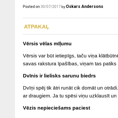
Oskars Andersons
Posted on
30/07/2017
by
ATPAKAĻ
Vērsis vēlas mīļumu
Vērsis var būt ietiepīgs, taču viņa klātbūtn
savas rakstura īpašības, viņam tas patiks un
Dvīnis ir lielisks sarunu biedrs
Dvīņi spēj tik ātri runāt cik domāt un otrādi
ar draugiem. Ja tu spēsi viņu uzklausīt un b
Vēzis nepieciešams paciest