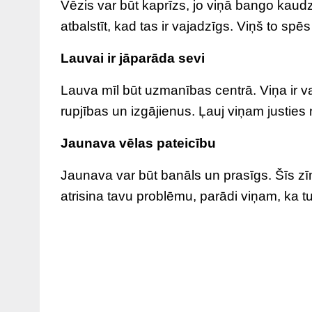
Vēzis var būt kaprīzs, jo viņā bango kaud
atbalstīt, kad tas ir vajadzīgs. Viņš to spē
Lauvai ir jāparāda sevi
Lauva mīl būt uzmanības centrā. Viņa ir v
rupjības un izgājienus. Ļauj viņam justies
Jaunava vēlas pateicību
Jaunava var būt banāls un prasīgs. Šīs zīmes
atrisina tavu problēmu, parādi viņam, ka t