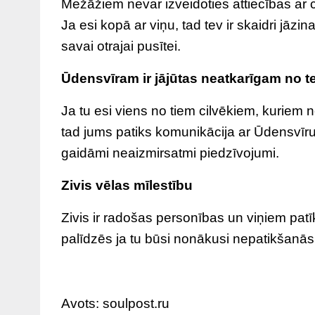
Mežāžiem nevar izveidoties attiecības ar 
Ja esi kopā ar viņu, tad tev ir skaidri jāzi
savai otrajai pusītei.
Ūdensvīram ir jājūtas neatkarīgam no t
Ja tu esi viens no tiem cilvēkiem, kuriem n
tad jums patiks komunikācija ar Ūdensvīru.
gaidāmi neaizmirsatmi piedzīvojumi.
Zivis vēlas mīlestību
Zivis ir radošas personības un viņiem patīk
palīdzēs ja tu būsi nonākusi nepatikšanās.
Avots: soulpost.ru