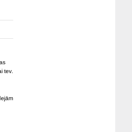
sas
i tev.
idejām