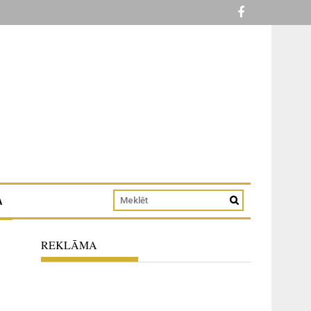
A
REKLĀMA