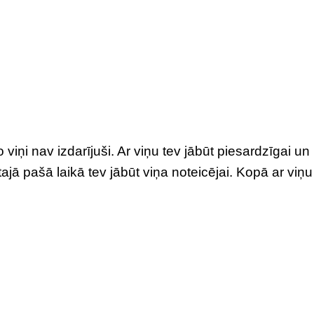
o viņi nav izdarījuši. Ar viņu tev jābūt piesardzīgai un
 tajā pašā laikā tev jābūt viņa noteicējai. Kopā ar viņu