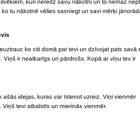
cilvēkiem, kuri neredz savu nākotni un to nemaz nep
na ko tu nākotnē vēlies sasniegt un savi mērķi jānorād
evis
euztrauc ko citi domā par tevi un dzīvojat pats savā 
 Viņš ir neatkarīgs un pārdrošs. Kopā ar viņu tev ir
 ašās idejas, kuras var īstenot uzreiz. Viņi vienmēr
 Viņš tevi atbalstīs un mierinās vienmēr.