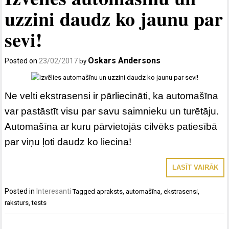
uzzini daudz ko jaunu par
sevi!
Oskars Andersons
Posted on
23/02/2017
by
Ne velti ekstrasensi ir pārliecināti, ka automašīna
var pastāstīt visu par savu saimnieku un turētāju.
Automašīna ar kuru pārvietojās cilvēks patiesībā
par viņu ļoti daudz ko liecina!
LASĪT VAIRĀK
Posted in
Interesanti
Tagged
apraksts
,
automašīna
,
ekstrasensi
,
raksturs
,
tests