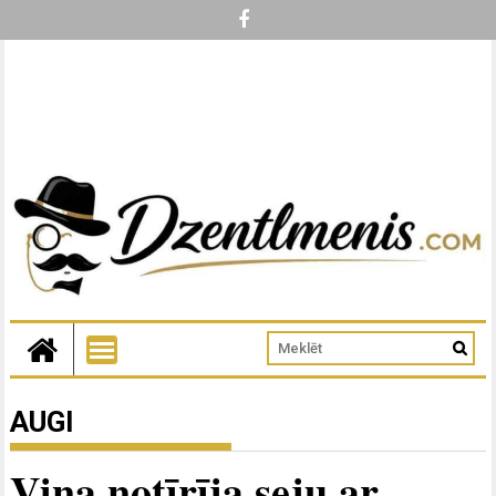
AUGI
Viņa notīrīja seju ar