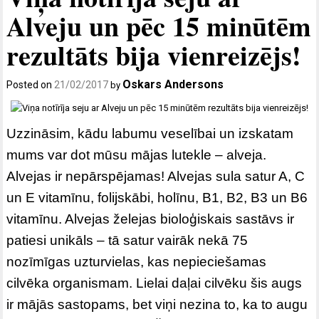
Alveju un pēc 15 minūtēm
rezultāts bija vienreizējs!
Oskars Andersons
Posted on
21/02/2017
by
Uzzināsim, kādu labumu veselībai un izskatam
mums var dot mūsu mājas lutekle – alveja.
Alvejas ir nepārspējamas! Alvejas sula satur A, C
un E vitamīnu, folijskābi, holīnu, B1, B2, B3 un B6
vitamīnu. Alvejas želejas bioloģiskais sastāvs ir
patiesi unikāls – tā satur vairāk nekā 75
nozīmīgas uzturvielas, kas nepieciešamas
cilvēka organismam. Lielai daļai cilvēku šis augs
ir mājās sastopams, bet viņi nezina to, ka to augu