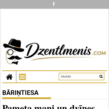
BĀRIŅTIESA
Pameta mani un dvīnes,