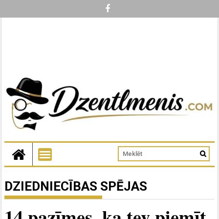
DZIEDNIECĪBAS SPĒJAS
14 pazīmes, ka tev piemīt