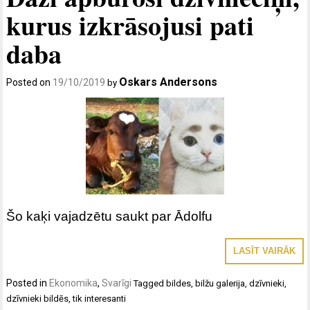
kurus izkrāsojusi pati
daba
Oskars Andersons
Posted on
19/10/2019
by
Šo kaķi vajadzētu saukt par Ādolfu
LASĪT VAIRĀK
Posted in
Ekonomika
,
Svarīgi
Tagged
bildes
,
bilžu galerija
,
dzīvnieki
,
dzīvnieki bildēs
,
tik interesanti