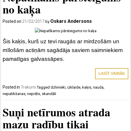
no kaķa
Oskars Andersons
Posted on
21/02/2017
by
Šis kaķis, kurš uz tevi raugās ar mirdzošām un
mīlošām actiņām sagādāja saviem saimniekiem
pamatīgas galvassāpes.
LASĪT VAIRĀK
Posted in
Trakumi
Tagged
dzīvnieki
,
izklaide
,
kaķis
,
nauda
,
nepatikšanas
,
neprāts
,
skandāli
Suņi netīrumos atrada
mazu radību tikai