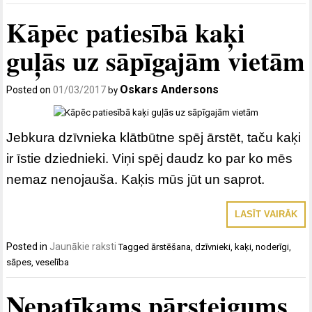
Kāpēc patiesībā kaķi
guļās uz sāpīgajām vietām
Oskars Andersons
Posted on
01/03/2017
by
Jebkura dzīvnieka klātbūtne spēj ārstēt, taču kaķi
ir īstie dziednieki. Viņi spēj daudz ko par ko mēs
nemaz nenojauša. Kaķis mūs jūt un saprot.
LASĪT VAIRĀK
Posted in
Jaunākie raksti
Tagged
ārstēšana
,
dzīvnieki
,
kaķi
,
noderīgi
,
sāpes
,
veselība
Nepatīkams pārsteigums