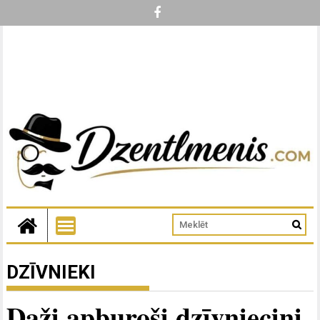
DZĪVNIEKI
Daži apburoši dzīvnieciņi,