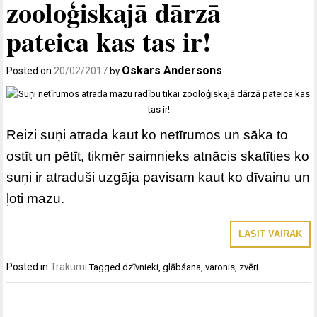
zooloģiskajā dārzā
pateica kas tas ir!
Oskars Andersons
Posted on
20/02/2017
by
Reizi suņi atrada kaut ko netīrumos un sāka to
ostīt un pētīt, tikmēr saimnieks atnācis skatīties ko
suņi ir atraduši uzgāja pavisam kaut ko dīvainu un
ļoti mazu.
LASĪT VAIRĀK
Posted in
Trakumi
Tagged
dzīvnieki
,
glābšana
,
varonis
,
zvēri