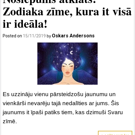
Zodiaka zīme, kura it visā
ir ideāla!
Oskars Andersons
Posted on
15/11/2019
by
Es uzzināju vienu pārsteidzošu jaunumu un
vienkārši nevarēju tajā nedalīties ar jums. Šis
jaunums it īpaši patiks tiem, kas dzimuši Svaru
zīmē.