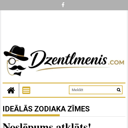
IDEĀLĀS ZODIAKA ZĪMES
Noslēpums atklāts!