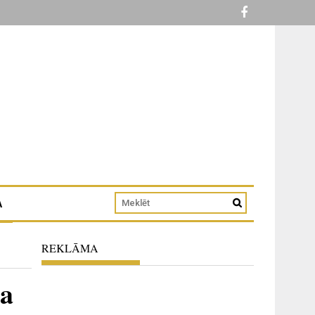
A
REKLĀMA
ra