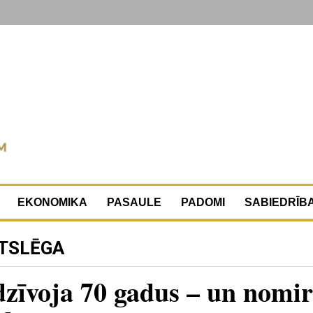
EKONOMIKA
PASAULE
PADOMI
SABIEDRĪB
ATSLĒGA
dzīvoja 70 gadus – un nomi