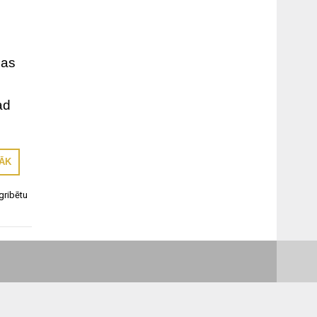
ņas
ad
RĀK
gribētu