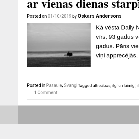
ar vienas dienas starp
Oskars Andersons
Posted on
01/10/2019
by
Kā vēsta Daily 
vīrs, 93 gadus v
gadus. Pāris vie
viņi apprecējās.
Posted in
Pasaule
,
Svarīgi
Tagged
attiecības
,
ilgi un laimīgi
,
1 Comment