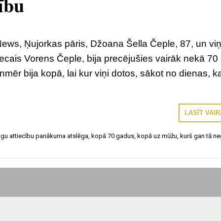
ību
News, Ņujorkas pāris, Džoana Šella Čeple, 87, un vi
ecais Vorens Čeple, bija precējušies vairāk nekā 70
nmēr bija kopā, lai kur viņi dotos, sākot no dienas, k
LASĪT VAI
ilgu attiecību panākuma atslēga
,
kopā 70 gadus
,
kopā uz mūžu
,
kurš gan tā ne