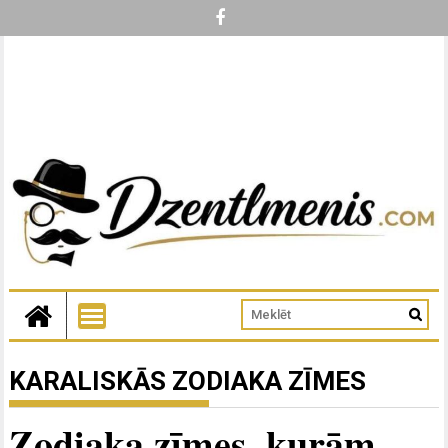
KARALISKĀS ZODIAKA ZĪMES
Zodiaka zīmes, kurām