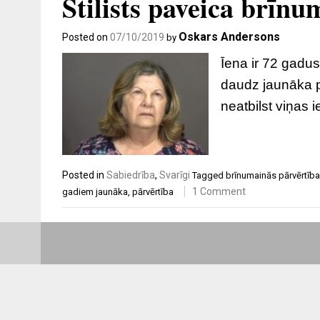
Stilists paveica brīn
Oskars Andersons
Posted on
07/10/2019
by
Īena ir 72 gadus
daudz jaunāka p
neatbilst viņas 
Posted in
Sabiedrība
,
Svarīgi
Tagged
brīnumainās pārvērtīb
1 Comment
gadiem jaunāka
,
pārvērtība