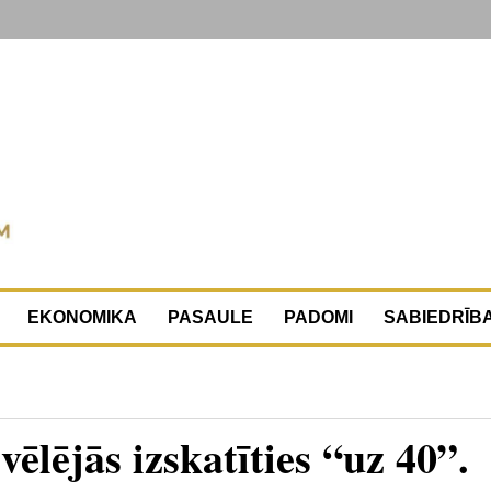
EKONOMIKA
PASAULE
PADOMI
SABIEDRĪB
vēlējās izskatīties “uz 40”.