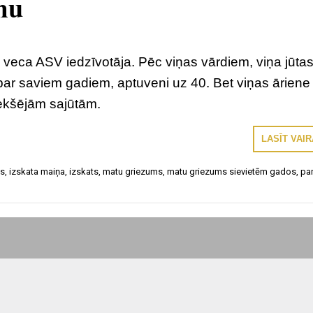
umu
 veca ASV iedzīvotāja. Pēc viņas vārdiem, viņa jūta
ar saviem gadiem, aptuveni uz 40. Bet viņas āriene
iekšējām sajūtām.
LASĪT VAI
as
,
izskata maiņa
,
izskats
,
matu griezums
,
matu griezums sievietēm gados
,
pa