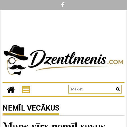
NEMĪL VECĀKUS
Mans vīrs nemīl savus