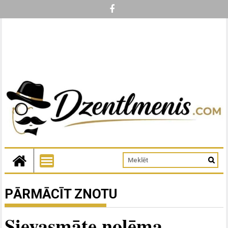
PĀRMĀCĪT ZNOTU
Sievasmāte nolēma