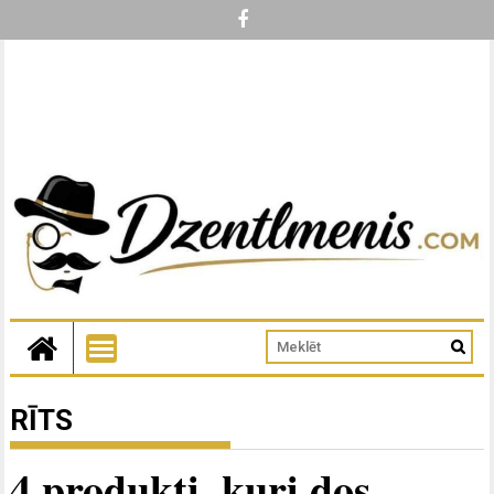
RĪTS
4 produkti, kuri dos