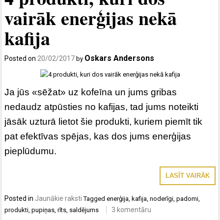
vairāk enerģijas nekā
kafija
Oskars Andersons
Posted on
20/02/2017
by
Ja jūs «sēžat» uz kofeīna un jums gribas
nedaudz atpūsties no kafijas, tad jums noteikti
jāsāk uzturā lietot šie produkti, kuriem piemīt tik
pat efektīvas spējas, kas dos jums enerģijas
pieplūdumu.
LASĪT VAIRĀK
Posted in
Jaunākie raksti
Tagged
enerģija
,
kafija
,
noderīgi
,
padomi
,
3 komentāru
produkti
,
pupiņas
,
rīts
,
saldējums