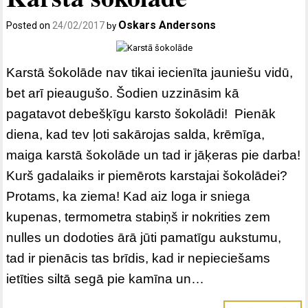
Oskars Andersons
Posted on
24/02/2017
by
Karstā šokolāde nav tikai iecienīta jauniešu vidū,
bet arī pieaugušo. Šodien uzzināsim kā
pagatavot debešķīgu karsto šokolādi! Pienāk
diena, kad tev ļoti sakārojas salda, krēmīga,
maiga karstā šokolāde un tad ir jāķeras pie darba!
Kurš gadalaiks ir piemērots karstajai šokolādei?
Protams, ka ziema! Kad aiz loga ir sniega
kupenas, termometra stabiņš ir nokrities zem
nulles un dodoties ārā jūti pamatīgu aukstumu,
tad ir pienācis tas brīdis, kad ir nepieciešams
ietīties siltā segā pie kamīna un…