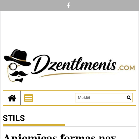
STILS
Apjomīgas formas nav