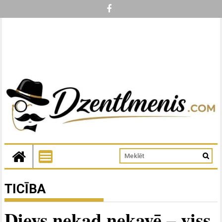
TICĪBA
Dievs nekad nekavē – viss