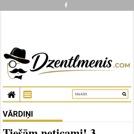
VĀRDIŅI
Tiešām neticami! 3