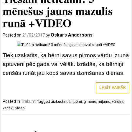
mēnešus jauns mazulis
runā +VIDEO
Oskars Andersons
Posted on
21/02/2017
by
Tiek uzskatīts, ka bērni savus pirmos vārdu izrunā
aptuveni pēc gada vai vēlāk. Izrādās, ka bērniņi
cenšās runāt jau kopš savas dzimšanas dienas.
LASĪT VAIRĀK
Posted in
Trakumi
Tagged
aizkustinoši
,
bērni
,
ģimene
,
mīļums
,
vārdiņi
,
vecāki
,
video