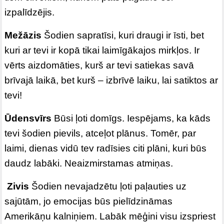
izpalīdzējis.
Mežāzis
Šodien sapratīsi, kuri draugi ir īsti, bet
kuri ar tevi ir kopā tikai laimīgākajos mirkļos. Ir
vērts aizdomāties, kurš ar tevi satiekas savā
brīvajā laikā, bet kurš – izbrīvē laiku, lai satiktos ar
tevi!
Ūdensvīrs
Būsi ļoti domīgs. Iespējams, ka kāds
tevi šodien pievils, atceļot plānus. Tomēr, par
laimi, dienas vidū tev radīsies citi plāni, kuri būs
daudz labāki. Neaizmirstamas atmiņas.
Zivis
Šodien nevajadzētu ļoti paļauties uz
sajūtām, jo emocijas būs pielīdzināmas
Amerikāņu kalniņiem. Labāk mēģini visu izspriest