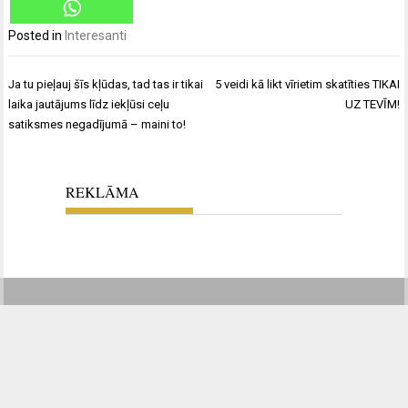
Posted in
Interesanti
Ziņu
Ja tu pieļauj šīs kļūdas, tad tas ir tikai
5 veidi kā likt vīrietim skatīties TIKAI
izvēlne
laika jautājums līdz iekļūsi ceļu
UZ TEVĪM!
satiksmes negadījumā – maini to!
REKLĀMA