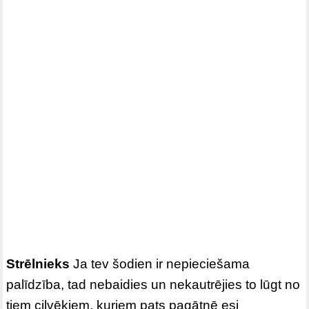
Strēlnieks
Ja tev šodien ir nepieciešama
palīdzība, tad nebaidies un nekautrējies to lūgt no
tiem cilvēkiem, kuriem pats pagātnē esi