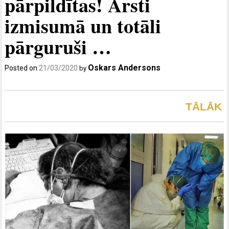
pārpildītas! Ārsti
izmisumā un totāli
pārguruši …
Oskars Andersons
Posted on
21/03/2020
by
TĀLĀK