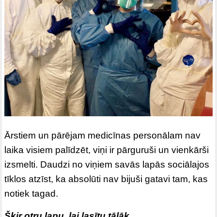
Ārstiem un pārējam medicīnas personālam nav
laika visiem palīdzēt, viņi ir pārguruši un vienkārši
izsmelti. Daudzi no viņiem savās lapās sociālajos
tīklos atzīst, ka absolūti nav bijuši gatavi tam, kas
notiek tagad.
Šķir otru lapu, lai lasītu tālāk