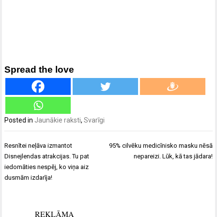
Spread the love
Posted in
Jaunākie raksti
,
Svarīgi
Ziņu
Resnītei neļāva izmantot
95% cilvēku medicīnisko masku nēsā
izvēlne
Disnejlendas atrakcijas. Tu pat
nepareizi. Lūk, kā tas jādara!
iedomāties nespēj, ko viņa aiz
dusmām izdarīja!
REKLĀMA