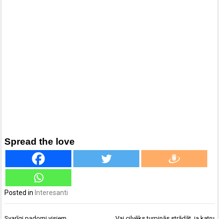
Spread the love
Posted in
Interesanti
Ziņu
Svarīgi padomi visiem
Vai cilvēks turpinās strādāt, ja katru