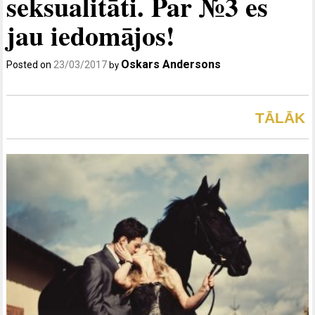
seksualitāti. Par №3 es
jau iedomājos!
Oskars Andersons
Posted on
23/03/2017
by
TĀLĀK