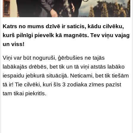
Katrs no mums dzīvē ir saticis, kādu cilvēku,
kurš pilnīgi pievelk kā magnēts. Tev viņu vajag
un viss!
Viņi var būt noguruši, ģērbušies ne tajās
labākajās drēbēs, bet tik un tā viņi atstās labāko
iespaidu jebkurā situācijā. Neticami, bet tik tiešām
tā ir! Tie cilvēki, kuri šīs 3 zodiaka zīmes pazīst
tam tikai piekritīs.