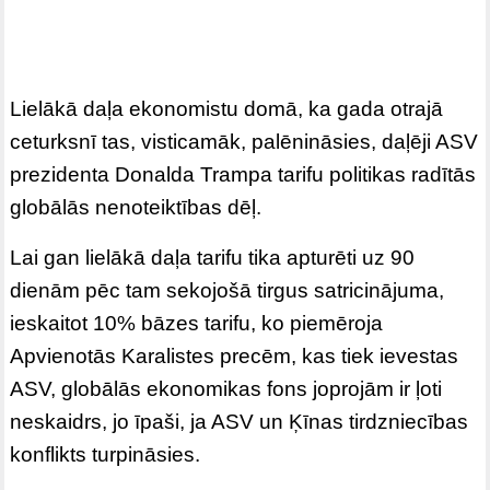
Lielākā daļa ekonomistu domā, ka gada otrajā
ceturksnī tas, visticamāk, palēnināsies, daļēji ASV
prezidenta Donalda Trampa tarifu politikas radītās
globālās nenoteiktības dēļ.
Lai gan lielākā daļa tarifu tika apturēti uz 90
dienām pēc tam sekojošā tirgus satricinājuma,
ieskaitot 10% bāzes tarifu, ko piemēroja
Apvienotās Karalistes precēm, kas tiek ievestas
ASV, globālās ekonomikas fons joprojām ir ļoti
neskaidrs, jo īpaši, ja ASV un Ķīnas tirdzniecības
konflikts turpināsies.