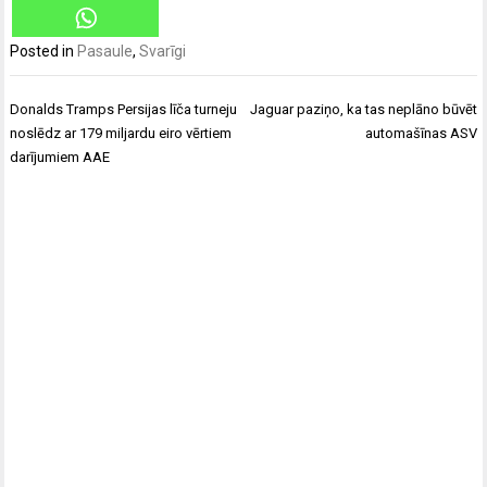
Posted in
Pasaule
,
Svarīgi
Ziņu
Donalds Tramps Persijas līča turneju
Jaguar paziņo, ka tas neplāno būvēt
izvēlne
noslēdz ar 179 miljardu eiro vērtiem
automašīnas ASV
darījumiem AAE