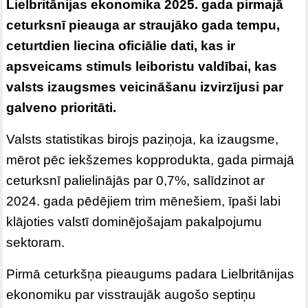
Lielbritānijas ekonomika 2025. gada pirmajā
ceturksnī pieauga ar straujāko gada tempu,
ceturtdien liecina oficiālie dati, kas ir
apsveicams stimuls leiboristu valdībai, kas
valsts izaugsmes veicināšanu izvirzījusi par
galveno prioritāti.
Valsts statistikas birojs paziņoja, ka izaugsme,
mērot pēc iekšzemes kopprodukta, gada pirmajā
ceturksnī palielinājās par 0,7%, salīdzinot ar
2024. gada pēdējiem trim mēnešiem, īpaši labi
klājoties valstī dominējošajam pakalpojumu
sektoram.
Pirmā ceturkšņa pieaugums padara Lielbritānijas
ekonomiku par visstraujāk augošo septiņu