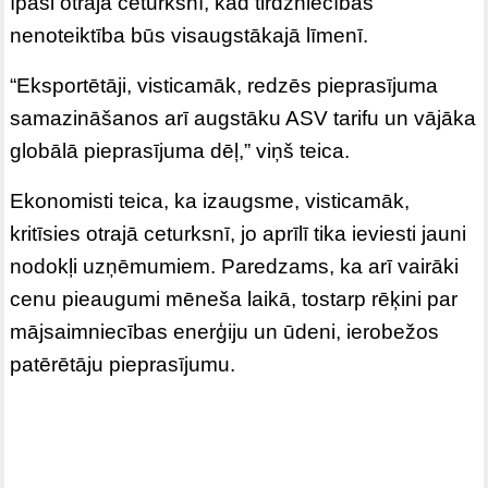
īpaši otrajā ceturksnī, kad tirdzniecības
nenoteiktība būs visaugstākajā līmenī.
“Eksportētāji, visticamāk, redzēs pieprasījuma
samazināšanos arī augstāku ASV tarifu un vājāka
globālā pieprasījuma dēļ,” viņš teica.
Ekonomisti teica, ka izaugsme, visticamāk,
kritīsies otrajā ceturksnī, jo aprīlī tika ieviesti jauni
nodokļi uzņēmumiem. Paredzams, ka arī vairāki
cenu pieaugumi mēneša laikā, tostarp rēķini par
mājsaimniecības enerģiju un ūdeni, ierobežos
patērētāju pieprasījumu.