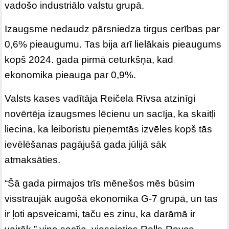
vadošo industriālo valstu grupā.
Izaugsme nedaudz pārsniedza tirgus cerības par
0,6% pieaugumu. Tas bija arī lielākais pieaugums
kopš 2024. gada pirmā ceturkšņa, kad
ekonomika pieauga par 0,9%.
Valsts kases vadītāja Reičela Rīvsa atzinīgi
novērtēja izaugsmes lēcienu un sacīja, ka skaitļi
liecina, ka leiboristu pieņemtās izvēles kopš tās
ievēlēšanas pagājušā gada jūlijā sāk
atmaksāties.
“Šā gada pirmajos trīs mēnešos mēs būsim
visstraujāk augošā ekonomika G-7 grupā, un tas
ir ļoti apsveicami, taču es zinu, ka darāmā ir