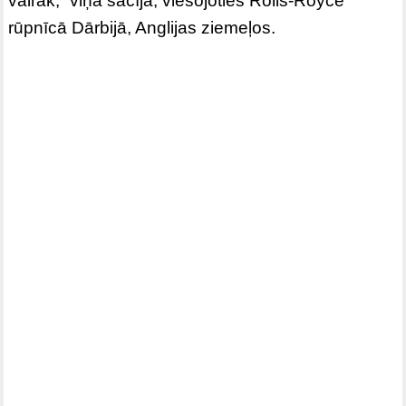
vairāk,” viņa sacīja, viesojoties Rolls-Royce
rūpnīcā Dārbijā, Anglijas ziemeļos.