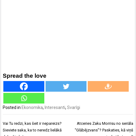
Spread the love
Posted in
Ekonomika
,
Interesanti
,
Svarīgi
Ziņu
Vai Tu redzi, kas šeit ir nepareizs?
Atceries Zaku Morrisu no seriāla
izvēlne
Sieviete saka, ka to neredz lielākā
“Glābējzvans”? Paskaties, kā viņš