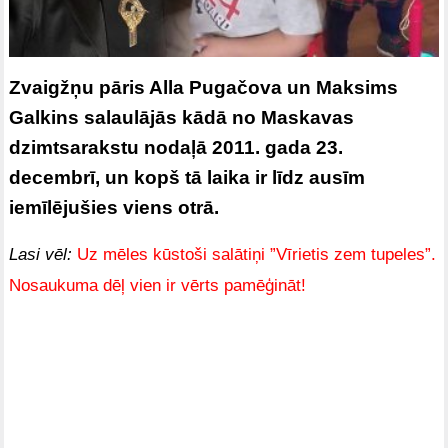
Zvaigžņu pāris Alla Pugačova un Maksims
Galkins salaulājās kādā no Maskavas
dzimtsarakstu nodaļā 2011. gada 23.
decembrī, un kopš tā laika ir līdz ausīm
iemīlējušies viens otrā.
Lasi vēl:
Uz mēles kūstoši salātiņi ”Vīrietis zem tupeles”.
Nosaukuma dēļ vien ir vērts pamēģināt!