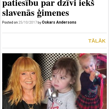
patiesību par dzīvi iekš
slavenās ģimenes
Oskars Andersons
Posted on
25/10/2017
by
TĀLĀK