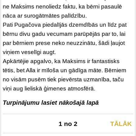
ne Maksims nenoliedz faktu, ka bērni pasaulē
nāca ar surogātmātes palīdzību.
Pati Pugačova piedalījās dzemdībās un līdz pat
bērnu divu gadu vecumam parūpējās par to, lai
par bērniem prese neko neuzzinātu, šādi ļaujot
viņiem veselīgi augt.
Apkārtējie apgalvo, ka Maksims ir fantastisks
tētis, bet Alla ir mīloša un gādīga māte. Bērniem
no visām pusēm tiek pievērsta uzmanība, taču
viņi aug lieliskā ģimenes atmosfērā.
Turpinājumu lasiet nākošajā lapā
1 no 2
TĀLĀK