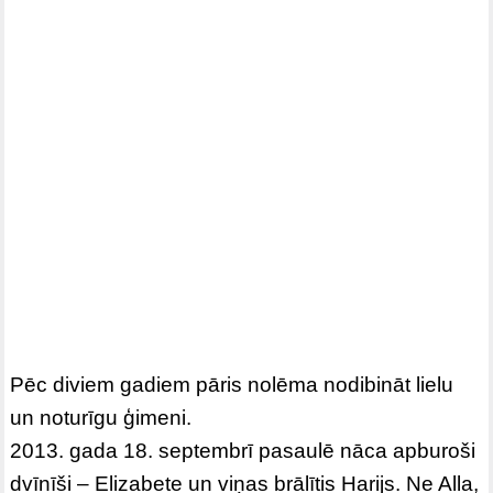
Pēc diviem gadiem pāris nolēma nodibināt lielu
un noturīgu ģimeni.
2013. gada 18. septembrī pasaulē nāca apburoši
dvīnīši – Elizabete un viņas brālītis Harijs. Ne Alla,