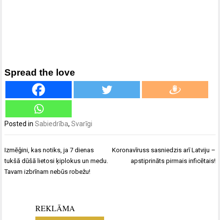
Spread the love
Posted in
Sabiedrība
,
Svarīgi
Ziņu
Izmēģini, kas notiks, ja 7 dienas
Koronavīruss sasniedzis arī Latviju –
izvēlne
tukšā dūšā lietosi ķiplokus un medu.
apstiprināts pirmais inficētais!
Tavam izbrīnam nebūs robežu!
REKLĀMA