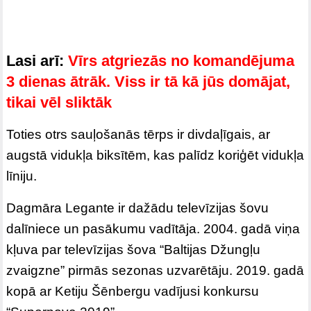
Lasi arī:
Vīrs atgriezās no komandējuma
3 dienas ātrāk. Viss ir tā kā jūs domājat,
tikai vēl sliktāk
Toties otrs sauļošanās tērps ir divdaļīgais, ar
augstā vidukļa biksītēm, kas palīdz koriģēt vidukļa
līniju.
Dagmāra Legante ir dažādu televīzijas šovu
dalīniece un pasākumu vadītāja. 2004. gadā viņa
kļuva par televīzijas šova “Baltijas Džungļu
zvaigzne” pirmās sezonas uzvarētāju. 2019. gadā
kopā ar Ketiju Šēnbergu vadījusi konkursu