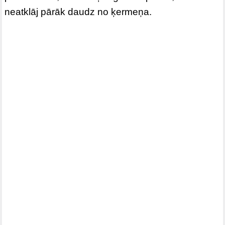
neatklāj pārāk daudz no ķermeņa.