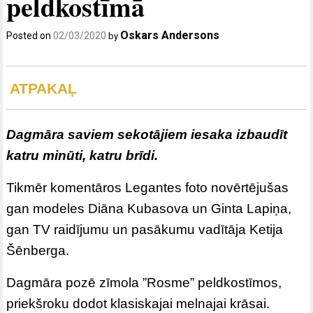
peldkostīmā
Oskars Andersons
Posted on
02/03/2020
by
ATPAKAĻ
Dagmāra saviem sekotājiem iesaka izbaudīt
katru minūti, katru brīdi.
Tikmēr komentāros Legantes foto novērtējušas
gan modeles Diāna Kubasova un Ginta Lapiņa,
gan TV raidījumu un pasākumu vadītāja Ketija
Šēnberga.
Dagmāra pozē zīmola ”Rosme” peldkostīmos,
priekšroku dodot klasiskajai melnajai krāsai.