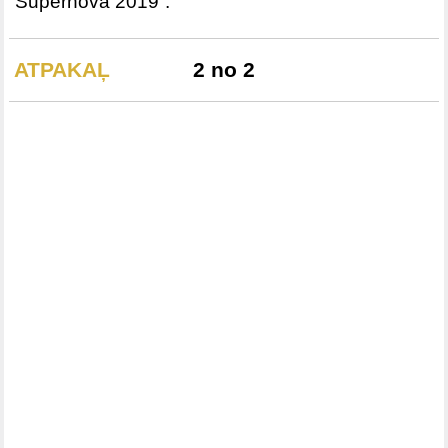
“Supernova 2019”.
ATPAKAĻ
2 no 2