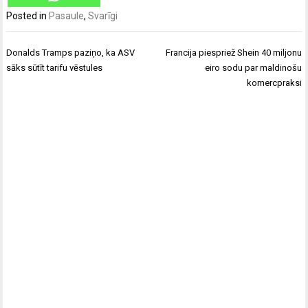
Posted in
Pasaule
,
Svarīgi
Ziņu
Donalds Tramps paziņo, ka ASV
Francija piespriež Shein 40 miljonu
izvēlne
sāks sūtīt tarifu vēstules
eiro sodu par maldinošu
komercpraksi