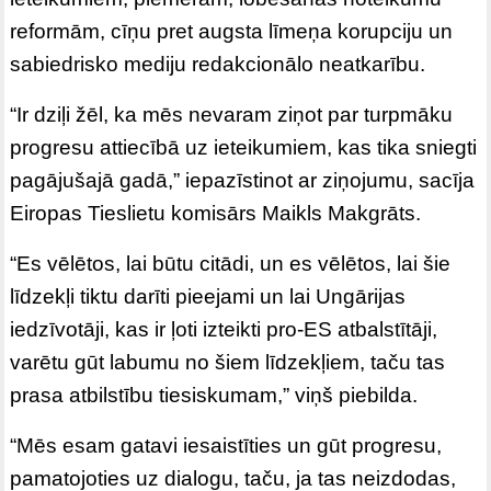
reformām, cīņu pret augsta līmeņa korupciju un
sabiedrisko mediju redakcionālo neatkarību.
“Ir dziļi žēl, ka mēs nevaram ziņot par turpmāku
progresu attiecībā uz ieteikumiem, kas tika sniegti
pagājušajā gadā,” iepazīstinot ar ziņojumu, sacīja
Eiropas Tieslietu komisārs Maikls Makgrāts.
“Es vēlētos, lai būtu citādi, un es vēlētos, lai šie
līdzekļi tiktu darīti pieejami un lai Ungārijas
iedzīvotāji, kas ir ļoti izteikti pro-ES atbalstītāji,
varētu gūt labumu no šiem līdzekļiem, taču tas
prasa atbilstību tiesiskumam,” viņš piebilda.
“Mēs esam gatavi iesaistīties un gūt progresu,
pamatojoties uz dialogu, taču, ja tas neizdodas,