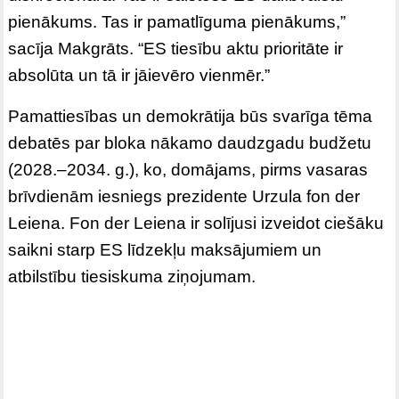
pienākums. Tas ir pamatlīguma pienākums,”
sacīja Makgrāts. “ES tiesību aktu prioritāte ir
absolūta un tā ir jāievēro vienmēr.”
Pamattiesības un demokrātija būs svarīga tēma
debatēs par bloka nākamo daudzgadu budžetu
(2028.–2034. g.), ko, domājams, pirms vasaras
brīvdienām iesniegs prezidente Urzula fon der
Leiena. Fon der Leiena ir solījusi izveidot ciešāku
saikni starp ES līdzekļu maksājumiem un
atbilstību tiesiskuma ziņojumam.