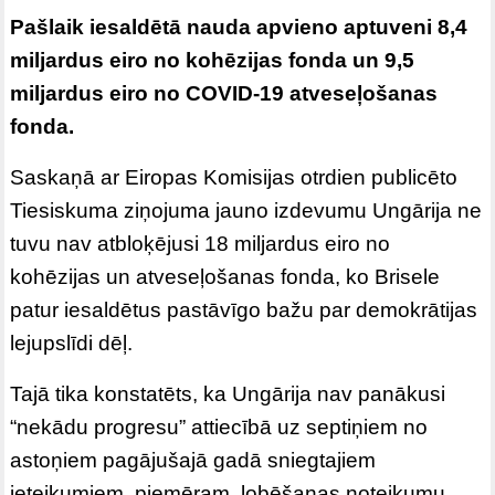
Pašlaik iesaldētā nauda apvieno aptuveni 8,4
miljardus eiro no kohēzijas fonda un 9,5
miljardus eiro no COVID-19 atveseļošanas
fonda.
Saskaņā ar Eiropas Komisijas otrdien publicēto
Tiesiskuma ziņojuma jauno izdevumu Ungārija ne
tuvu nav atbloķējusi 18 miljardus eiro no
kohēzijas un atveseļošanas fonda, ko Brisele
patur iesaldētus pastāvīgo bažu par demokrātijas
lejupslīdi dēļ.
Tajā tika konstatēts, ka Ungārija nav panākusi
“nekādu progresu” attiecībā uz septiņiem no
astoņiem pagājušajā gadā sniegtajiem
ieteikumiem, piemēram, lobēšanas noteikumu