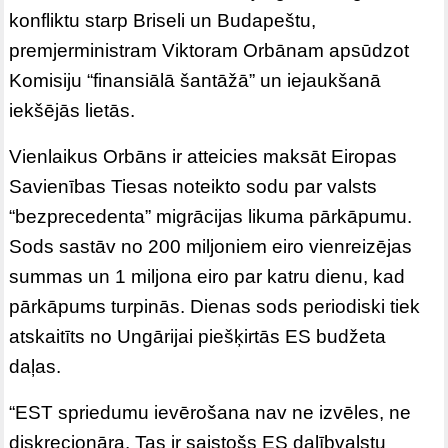
konfliktu starp Briseli un Budapeštu,
premjerministram Viktoram Orbānam apsūdzot
Komisiju “finansiālā šantāžā” un iejaukšanā
iekšējās lietās.
Vienlaikus Orbāns ir atteicies maksāt Eiropas
Savienības Tiesas noteikto sodu par valsts
“bezprecedenta” migrācijas likuma pārkāpumu.
Sods sastāv no 200 miljoniem eiro vienreizējas
summas un 1 miljona eiro par katru dienu, kad
pārkāpums turpinās. Dienas sods periodiski tiek
atskaitīts no Ungārijai piešķirtās ES budžeta
daļas.
“EST spriedumu ievērošana nav ne izvēles, ne
diskrecionāra. Tas ir saistošs ES dalībvalstu