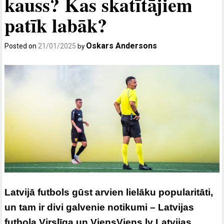
kauss? Kas skatītājiem
patīk labāk?
Oskars Andersons
Posted on
21/01/2025
by
Latvijā futbols gūst arvien lielāku popularitāti,
un tam ir divi galvenie notikumi – Latvijas
futbola Virslīga un ViensViens.lv Latvijas