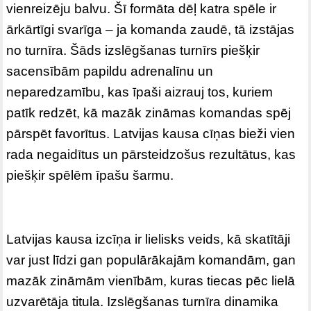
vienreizēju balvu. Šī formāta dēļ katra spēle ir
ārkārtīgi svarīga – ja komanda zaudē, tā izstājas
no turnīra. Šāds izslēgšanas turnīrs piešķir
sacensībām papildu adrenalīnu un
neparedzamību, kas īpaši aizrauj tos, kuriem
patīk redzēt, kā mazāk zināmas komandas spēj
pārspēt favorītus. Latvijas kausa cīņas bieži vien
rada negaidītus un pārsteidzošus rezultātus, kas
piešķir spēlēm īpašu šarmu.
Latvijas kausa izcīņa ir lielisks veids, kā skatītāji
var just līdzi gan populārākajām komandām, gan
mazāk zināmām vienībām, kuras tiecas pēc lielā
uzvarētāja titula. Izslēgšanas turnīra dinamika