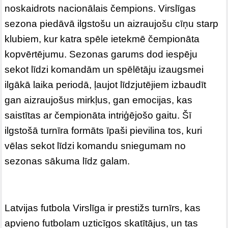
noskaidrots nacionālais čempions. Virslīgas
sezona piedāvā ilgstošu un aizraujošu cīņu starp
klubiem, kur katra spēle ietekmē čempionāta
kopvērtējumu. Sezonas garums dod iespēju
sekot līdzi komandām un spēlētāju izaugsmei
ilgākā laika periodā, ļaujot līdzjutējiem izbaudīt
gan aizraujošus mirkļus, gan emocijas, kas
saistītas ar čempionāta intriģējošo gaitu. Šī
ilgstošā turnīra formāts īpaši pievilina tos, kuri
vēlas sekot līdzi komandu sniegumam no
sezonas sākuma līdz galam.
Latvijas futbola Virslīga ir prestižs turnīrs, kas
apvieno futbolam uzticīgos skatītājus, un tas