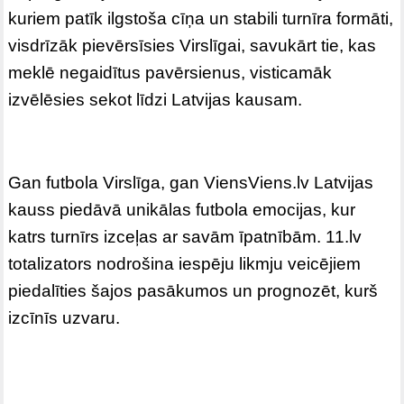
kuriem patīk ilgstoša cīņa un stabili turnīra formāti,
visdrīzāk pievērsīsies Virslīgai, savukārt tie, kas
meklē negaidītus pavērsienus, visticamāk
izvēlēsies sekot līdzi Latvijas kausam.
Gan futbola Virslīga, gan ViensViens.lv Latvijas
kauss piedāvā unikālas futbola emocijas, kur
katrs turnīrs izceļas ar savām īpatnībām. 11.lv
totalizators nodrošina iespēju likmju veicējiem
piedalīties šajos pasākumos un prognozēt, kurš
izcīnīs uzvaru.