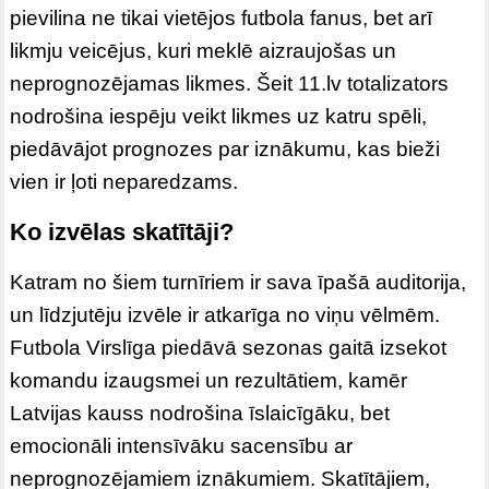
pievilina ne tikai vietējos futbola fanus, bet arī
likmju veicējus, kuri meklē aizraujošas un
neprognozējamas likmes. Šeit
11.lv totalizators
nodrošina iespēju veikt likmes uz katru spēli,
piedāvājot prognozes par iznākumu, kas bieži
vien ir ļoti neparedzams.
Ko izvēlas skatītāji?
Katram no šiem turnīriem ir sava īpašā auditorija,
un līdzjutēju izvēle ir atkarīga no viņu vēlmēm.
Futbola Virslīga piedāvā sezonas gaitā izsekot
komandu izaugsmei un rezultātiem, kamēr
Latvijas kauss nodrošina īslaicīgāku, bet
emocionāli intensīvāku sacensību ar
neprognozējamiem iznākumiem. Skatītājiem,