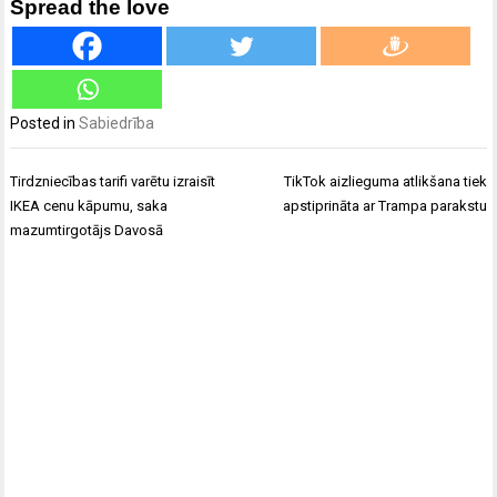
Spread the love
Posted in
Sabiedrība
Ziņu
Tirdzniecības tarifi varētu izraisīt
TikTok aizlieguma atlikšana tiek
izvēlne
IKEA cenu kāpumu, saka
apstiprināta ar Trampa parakstu
mazumtirgotājs Davosā