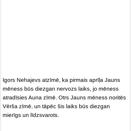
Igors Nehajevs atzīmē, ka pirmais aprīļa Jauns
mēness būs diezgan nervozs laiks, jo mēness
atradīsies Auna zīmē. Otrs Jauns mēness noritēs
Vērša zīmē, un tāpēc šis laiks būs diezgan
mierīgs un līdzsvarots.