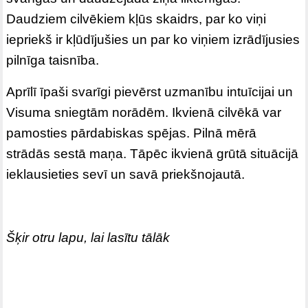
Daudziem cilvēkiem kļūs skaidrs, par ko viņi
iepriekš ir kļūdījušies un par ko viņiem izrādījusies
pilnīga taisnība.
Aprīlī īpaši svarīgi pievērst uzmanību intuīcijai un
Visuma sniegtām norādēm. Ikvienā cilvēkā var
pamosties pārdabiskas spējas. Pilnā mērā
strādās sestā maņa. Tāpēc ikvienā grūtā situācijā
ieklausieties sevī un savā priekšnojautā.
Šķir otru lapu, lai lasītu tālāk