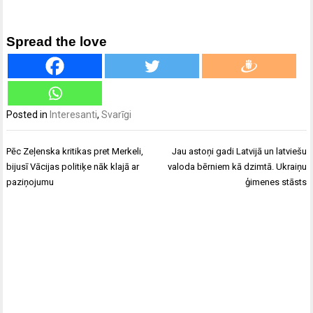
Spread the love
Posted in
Interesanti
,
Svarīgi
Ziņu
Pēc Zeļenska kritikas pret Merkeli,
Jau astoņi gadi Latvijā un latviešu
izvēlne
bijusī Vācijas politiķe nāk klajā ar
valoda bērniem kā dzimtā. Ukraiņu
paziņojumu
ģimenes stāsts