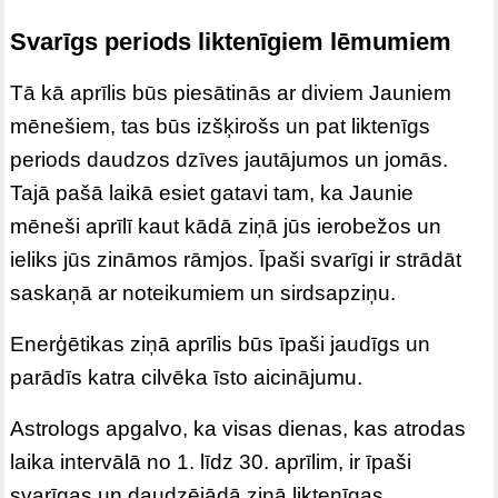
Svarīgs periods liktenīgiem lēmumiem
Tā kā aprīlis būs piesātinās ar diviem Jauniem
mēnešiem, tas būs izšķirošs un pat liktenīgs
periods daudzos dzīves jautājumos un jomās.
Tajā pašā laikā esiet gatavi tam, ka Jaunie
mēneši aprīlī kaut kādā ziņā jūs ierobežos un
ieliks jūs zināmos rāmjos. Īpaši svarīgi ir strādāt
saskaņā ar noteikumiem un sirdsapziņu.
Enerģētikas ziņā aprīlis būs īpaši jaudīgs un
parādīs katra cilvēka īsto aicinājumu.
Astrologs apgalvo, ka visas dienas, kas atrodas
laika intervālā no 1. līdz 30. aprīlim, ir īpaši
svarīgas un daudzējādā ziņā liktenīgas.