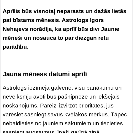
Aprīlis būs visnotaļ neparasts un dažās lietās
pat bīstams mēnesis. Astrologs Igors
Nehajevs norādīja, ka aprīlī būs divi Jaunie
mēneši un nosauca to par diezgan retu
parādību.
Jauna mēness datumi aprīlī
Astrologs iezīmēja galveno: visu panākumu un
neveiksmju avoti būs pašhipnoze un iekšējais
noskaņojums. Pareizi izvirzot prioritātes, jūs
varēsiet sasniegt savus kvēlākos mērķus. Tāpēc
nebaidieties no jauniem sākumiem un tiecieties
sasniegt augstumus, īpaši garīgā ziņā.