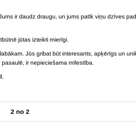
. Jums ir daudz draugu, un jums patīk viņu dzīves pad
būtnē jūtas izteikti mierīgi.
 labākam. Jūs gribat būt interesants, apķērīgs un uni
 pasaulē, ir nepieciešama mīlestība.
l.
2 no 2