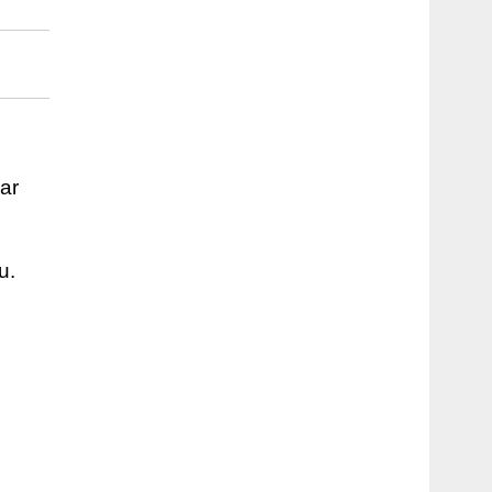
 ar
u.