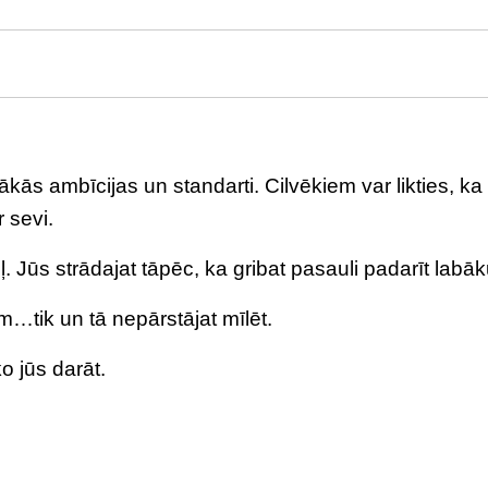
ākās ambīcijas un standarti. Cilvēkiem var likties, ka
r sevi.
ļ. Jūs strādajat tāpēc, ka gribat pasauli padarīt labāk
m…tik un tā nepārstājat mīlēt.
o jūs darāt.