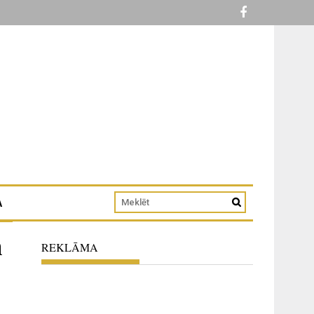
A
m
REKLĀMA