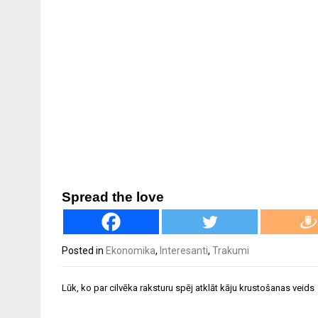
Spread the love
Posted in
Ekonomika
,
Interesanti
,
Trakumi
Ziņu
Lūk, ko par cilvēka raksturu spēj atklāt kāju krustošanas veids
izvēlne