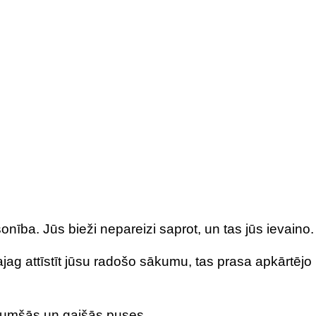
onība. Jūs bieži nepareizi saprot, un tas jūs ievaino.
ag attīstīt jūsu radošo sākumu, tas prasa apkārtējo
s tumšās un gaišās puses.