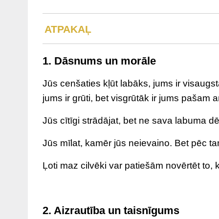
ATPAKAĻ
1. Dāsnums un morāle
Jūs cenšaties kļūt labāks, jums ir visaugst
jums ir grūti, bet visgrūtāk ir jums pašam a
Jūs cītīgi strādājat, bet ne sava labuma dē
Jūs mīlat, kamēr jūs neievaino. Bet pēc ta
Ļoti maz cilvēki var patiešām novērtēt to, k
2. Aizrautība un taisnīgums