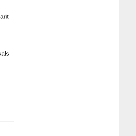
arīt
kāls