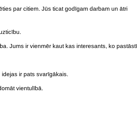
ēties par citiem. Jūs ticat godīgam darbam un ātri
uzticību.
ba. Jums ir vienmēr kaut kas interesants, ko pastāstī
idejas ir pats svarīgākais.
domāt vientulībā.