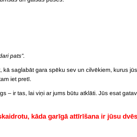
dari pats”.
āt, kā saglabāt gara spēku sev un cilvēkiem, kurus jū
am iet pretī.
 – ir tas, lai viņi ar jums būtu atklāti. Jūs esat gatav
skaidrotu, kāda garīgā attīrīšana ir jūsu dvē