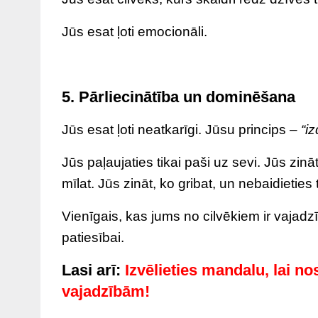
Jūs esat ļoti emocionāli.
5. Pārliecinātība un dominēšana
Jūs esat ļoti neatkarīgi. Jūsu princips –
“iz
Jūs paļaujaties tikai paši uz sevi. Jūs zin
mīlat. Jūs zināt, ko gribat, un nebaidieties t
Vienīgais, kas jums no cilvēkiem ir vajadzīgs
patiesībai.
Lasi arī:
Izvēlieties mandalu, lai no
vajadzībām!