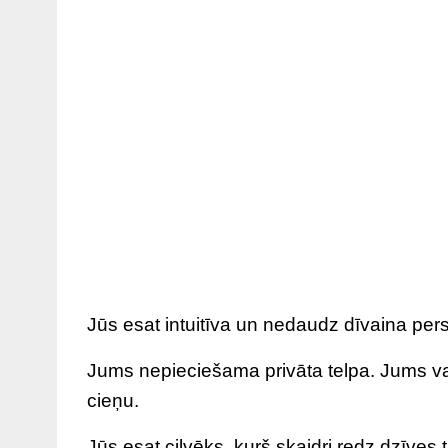
Jūs esat intuitīva un nedaudz dīvaina pers
Jums nepieciešama privāta telpa. Jums vaj
cieņu.
Jūs esat cilvēks, kurš skaidri redz dzīve