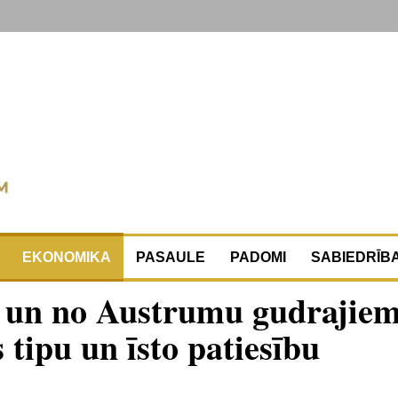
EKONOMIKA
PASAULE
PADOMI
SABIEDRĪB
u un no Austrumu gudrajie
 tipu un īsto patiesību