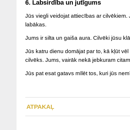
6. Labsirdība un jutīgums
Jūs viegli veidojat attiecības ar cilvēkiem
labākas.
Jums ir silta un gaiša aura. Cilvēki jūsu klāt
Jūs katru dienu domājat par to, kā kļūt vēl
cilvēks. Jums, vairāk nekā jebkuram citam
Jūs pat esat gatavs mīlēt tos, kuri jūs nemī
ATPAKAĻ