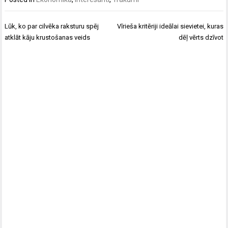
Ziņu
Lūk, ko par cilvēka raksturu spēj
Vīrieša kritēriji ideālai sievietei, kuras
izvēlne
atklāt kāju krustošanas veids
dēļ vērts dzīvot