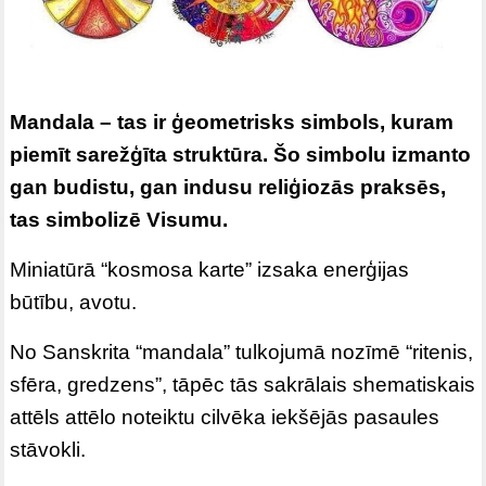
Mandala – tas ir ģeometrisks simbols, kuram
piemīt sarežģīta struktūra. Šo simbolu izmanto
gan budistu, gan indusu reliģiozās praksēs,
tas simbolizē Visumu.
Miniatūrā “kosmosa karte” izsaka enerģijas
būtību, avotu.
No Sanskrita “mandala” tulkojumā nozīmē “ritenis,
sfēra, gredzens”, tāpēc tās sakrālais shematiskais
attēls attēlo noteiktu cilvēka iekšējās pasaules
stāvokli.