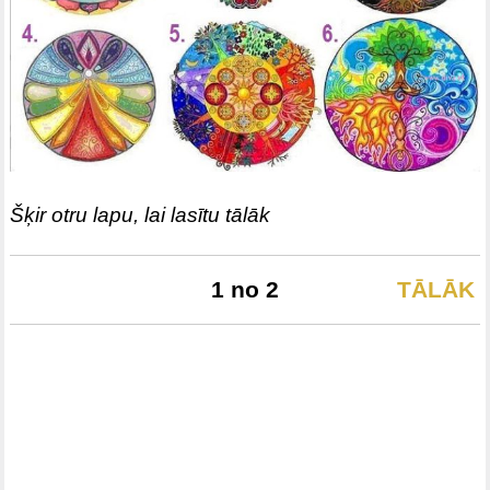
Šķir otru lapu, lai lasītu tālāk
1 no 2
TĀLĀK