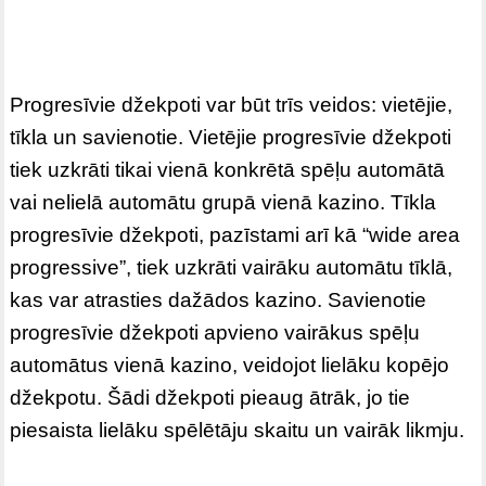
Progresīvie džekpoti var būt trīs veidos: vietējie,
tīkla un savienotie. Vietējie progresīvie džekpoti
tiek uzkrāti tikai vienā konkrētā spēļu automātā
vai nelielā automātu grupā vienā kazino. Tīkla
progresīvie džekpoti, pazīstami arī kā “wide area
progressive”, tiek uzkrāti vairāku automātu tīklā,
kas var atrasties dažādos kazino. Savienotie
progresīvie džekpoti apvieno vairākus spēļu
automātus vienā kazino, veidojot lielāku kopējo
džekpotu. Šādi džekpoti pieaug ātrāk, jo tie
piesaista lielāku spēlētāju skaitu un vairāk likmju.