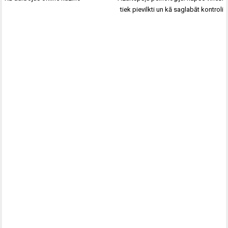
izvēlne
tiek pievilkti un kā saglabāt kontroli