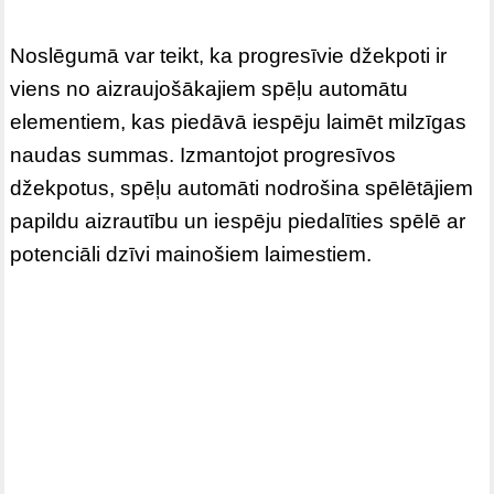
Noslēgumā var teikt, ka progresīvie džekpoti ir
viens no aizraujošākajiem spēļu automātu
elementiem, kas piedāvā iespēju laimēt milzīgas
naudas summas. Izmantojot progresīvos
džekpotus, spēļu automāti nodrošina spēlētājiem
papildu aizrautību un iespēju piedalīties spēlē ar
potenciāli dzīvi mainošiem laimestiem.