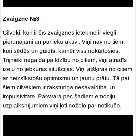
Zvaigzne №3
Cilvēki, kuri ir šīs zvaigznes ietekmē ir viegli
pierunājami un pārlieku aktīvi. Viņi nav no tiem,
kuri sēdēs un gaidīs, kamēr viss nokārtosies.
Trijnieki negaida palīdzību no citiem, viņi atradīs
izeju no jebkuras situācijas. Viņi atšķiras no citiem
ar neizsīkstošu optimismu un jautru prātu. Tā pat
šiem cilvēkiem ir raksturīga nesavaldība un
impulsivitāte. Pārsvarā pēc šādiem emociju
uzplaiksnījumiem viņi ļoti nožēlo par notikušo.