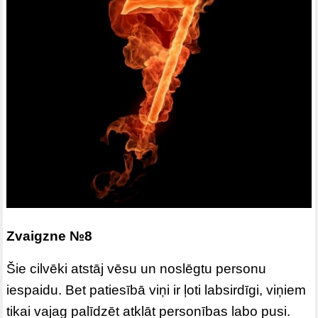
Zvaigzne №8
Šie cilvēki atstāj vēsu un noslēgtu personu
iespaidu. Bet patiesībā viņi ir ļoti labsirdīgi, viņiem
tikai vajag palīdzēt atklāt personības labo pusi.