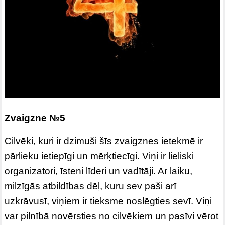
Zvaigzne №5
Cilvēki, kuri ir dzimuši šīs zvaigznes ietekmē ir
pārlieku ietiepīgi un mērķtiecīgi. Viņi ir lieliski
organizatori, īsteni līderi un vadītāji. Ar laiku,
milzīgās atbildības dēļ, kuru sev paši arī
uzkrāvusī, viņiem ir tieksme noslēgties sevī. Viņi
var pilnībā novērsties no cilvēkiem un pasīvi vērot