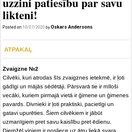
uzzini patiesību par savu
likteni!
Oskars Andersons
Posted on
10/07/2020
by
ATPAKAĻ
Zvaigzne №2
Cilvēki, kuri atrodas šīs zvaigznes ietekmē, ir ļoti
gādīgi un mājās sēdētāji. Pārsvarā tie ir mīloši
vecāki, kuriem pirmajā vietā ir ģimene un ģimenes
pavards. Divnieki ir ļoti praktiski, pacietīgi un
gatavi upurēties. Šiem cilvēkiem ir jābūt
uzmanīgiem pret savu kaislību pret ēdienu.
Diemžēl viņiem ir nosliece uz ātru liekā svara