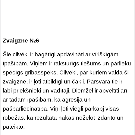
Zvaigzne №6
Šie cilvēki ir bagātīgi apdāvināti ar vīrišķīgām
īpašībām. Viņiem ir raksturīgs tiešums un pārlieku
spēcīgs gribasspēks. Cilvēki, pār kuriem valda šī
zvaigzne, ir ļoti atbildīgi un čakli. Pārsvarā tie ir
labi priekšnieki un vadītāji. Diemžēl ir apveltīti arī
ar tādām īpašībām, kā agresija un
pašpārliecinātība. Viņi ļoti viegli pārkāpj visas
robežas, kā rezultātā nākas nožēlot izdarīto un
pateikto.