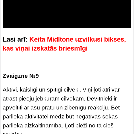
Lasi arī:
Keita Midltone uzvilkusi bikses,
kas viņai izskatās briesmīgi
Zvaigzne №9
Aktīvi, kaislīgi un spītīgi cilvēki. Viņi ļoti ātri var
atrast pieeju jebkuram cilvēkam. Devītnieki ir
apveltīti ar asu prātu un zibenīgu reakciju. Bet
pārlieka aktivitātei mēdz būt negatīvas sekas –
pārlieka aizkaitināmība. Ļoti bieži no tā cieš