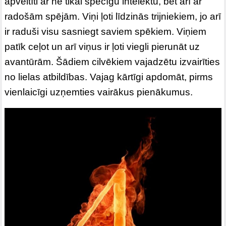
apveltīti ar ne tikai spēcīgu intelektu, bet arī ar
radošām spējām. Viņi ļoti līdzinās trijniekiem, jo arī
ir raduši visu sasniegt saviem spēkiem. Viņiem
patīk ceļot un arī viņus ir ļoti viegli pierunāt uz
avantūrām. Šādiem cilvēkiem vajadzētu izvairīties
no lielas atbildības. Vajag kārtīgi apdomāt, pirms
vienlaicīgi uzņemties vairākus pienākumus.