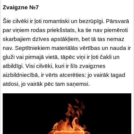
Zvaigzne №7
Šie cilvēki ir ļoti romantiski un bezrūpīgi. Pārsvarā
par viņiem rodas priekšstats, ka tie nav piemēroti
skarbajiem dzīves apstākļiem, bet tā tas nemaz
nav. Septītniekiem materiālās vērtības un nauda ir
gluži vai pirmajā vietā, tāpēc viņi ir ļoti čakli un
atbildīgi. Visi cilvēki, kuri ir šīs zvaigznes
aizbildniecībā, ir vērts atcerēties: jo vairāk tagad
atdosi, jo vairāk pēc tam saņemsi.