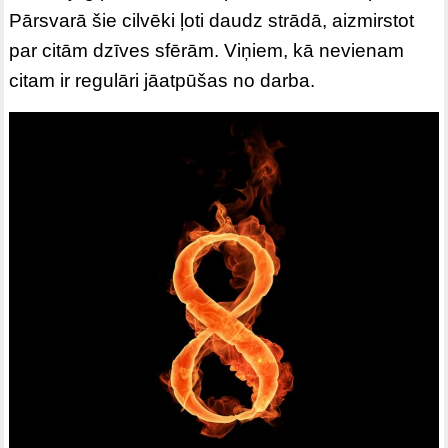
Pārsvarā šie cilvēki ļoti daudz strādā, aizmirstot
par citām dzīves sfērām. Viņiem, kā nevienam
citam ir regulāri jāatpūšas no darba.