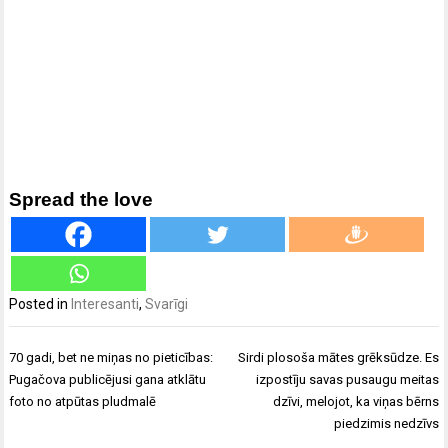
Spread the love
Posted in
Interesanti
,
Svarīgi
Ziņu
70 gadi, bet ne miņas no pieticības:
Sirdi plosoša mātes grēksūdze. Es
izvēlne
Pugačova publicējusi gana atklātu
izpostīju savas pusaugu meitas
foto no atpūtas pludmalē
dzīvi, melojot, ka viņas bērns
piedzimis nedzīvs