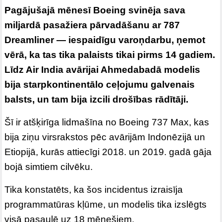
Pagājušajā mēnesī Boeing svinēja sava
miljardā pasažiera pārvadāšanu ar 787
Dreamliner — iespaidīgu varoņdarbu, ņemot
vērā, ka tas tika palaists tikai pirms 14 gadiem.
Līdz Air India avārijai Ahmedabadā modelis
bija starpkontinentālo ceļojumu galvenais
balsts, un tam bija izcili drošības rādītāji.
Šī ir atšķirīga lidmašīna no Boeing 737 Max, kas
bija ziņu virsrakstos pēc avārijām Indonēzijā un
Etiopijā, kurās attiecīgi 2018. un 2019. gadā gāja
bojā simtiem cilvēku.
Tika konstatēts, ka šos incidentus izraisīja
programmatūras kļūme, un modelis tika izslēgts
visā pasaulē uz 18 mēnešiem.