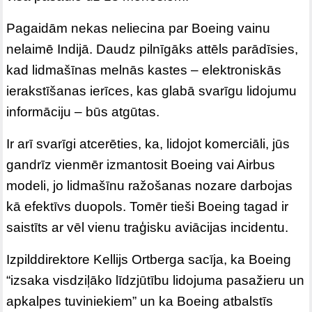
Pagaidām nekas neliecina par Boeing vainu
nelaimē Indijā. Daudz pilnīgāks attēls parādīsies,
kad lidmašīnas melnās kastes – elektroniskās
ierakstīšanas ierīces, kas glabā svarīgu lidojumu
informāciju – būs atgūtas.
Ir arī svarīgi atcerēties, ka, lidojot komerciāli, jūs
gandrīz vienmēr izmantosit Boeing vai Airbus
modeli, jo lidmašīnu ražošanas nozare darbojas
kā efektīvs duopols. Tomēr tieši Boeing tagad ir
saistīts ar vēl vienu traģisku aviācijas incidentu.
Izpilddirektore Kellijs Ortberga sacīja, ka Boeing
“izsaka visdziļāko līdzjūtību lidojuma pasažieru un
apkalpes tuviniekiem” un ka Boeing atbalstīs