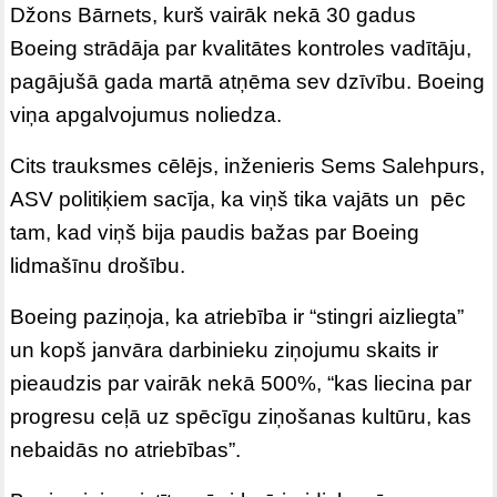
Džons Bārnets, kurš vairāk nekā 30 gadus
Boeing strādāja par kvalitātes kontroles vadītāju,
pagājušā gada martā atņēma sev dzīvību. Boeing
viņa apgalvojumus noliedza.
Cits trauksmes cēlējs, inženieris Sems Salehpurs,
ASV politiķiem sacīja, ka viņš tika vajāts un pēc
tam, kad viņš bija paudis bažas par Boeing
lidmašīnu drošību.
Boeing paziņoja, ka atriebība ir “stingri aizliegta”
un kopš janvāra darbinieku ziņojumu skaits ir
pieaudzis par vairāk nekā 500%, “kas liecina par
progresu ceļā uz spēcīgu ziņošanas kultūru, kas
nebaidās no atriebības”.