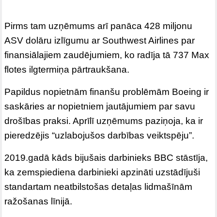
Pirms tam uzņēmums arī panāca 428 miljonu
ASV dolāru izlīgumu ar Southwest Airlines par
finansiālajiem zaudējumiem, ko radīja tā 737 Max
flotes ilgtermiņa pārtraukšana.
Papildus nopietnām finanšu problēmām Boeing ir
saskāries ar nopietniem jautājumiem par savu
drošības praksi. Aprīlī uzņēmums paziņoja, ka ir
pieredzējis “uzlabojušos darbības veiktspēju”.
2019.gadā kāds bijušais darbinieks BBC stāstīja,
ka zemspiediena darbinieki apzināti uzstādījuši
standartam neatbilstošas ​​detaļas lidmašīnām
ražošanas līnijā.