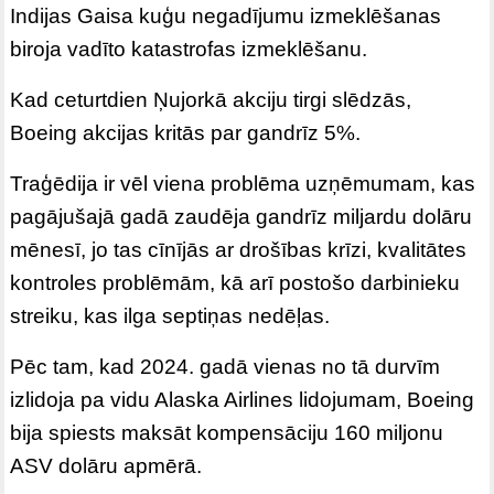
Indijas Gaisa kuģu negadījumu izmeklēšanas
biroja vadīto katastrofas izmeklēšanu.
Kad ceturtdien Ņujorkā akciju tirgi slēdzās,
Boeing akcijas kritās par gandrīz 5%.
Traģēdija ir vēl viena problēma uzņēmumam, kas
pagājušajā gadā zaudēja gandrīz miljardu dolāru
mēnesī, jo tas cīnījās ar drošības krīzi, kvalitātes
kontroles problēmām, kā arī postošo darbinieku
streiku, kas ilga septiņas nedēļas.
Pēc tam, kad 2024. gadā vienas no tā durvīm
izlidoja pa vidu Alaska Airlines lidojumam, Boeing
bija spiests maksāt kompensāciju 160 miljonu
ASV dolāru apmērā.