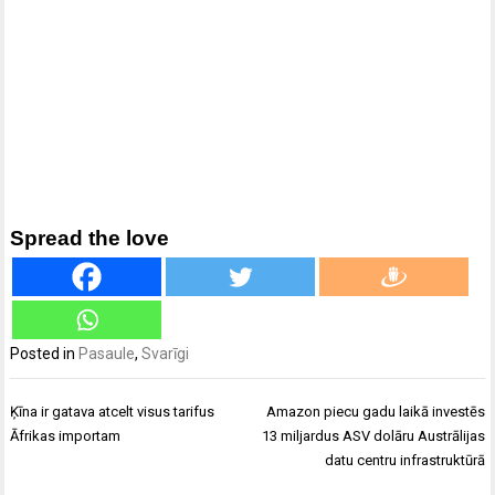
Spread the love
Posted in
Pasaule
,
Svarīgi
Ziņu
Ķīna ir gatava atcelt visus tarifus
Amazon piecu gadu laikā investēs
izvēlne
Āfrikas importam
13 miljardus ASV dolāru Austrālijas
datu centru infrastruktūrā