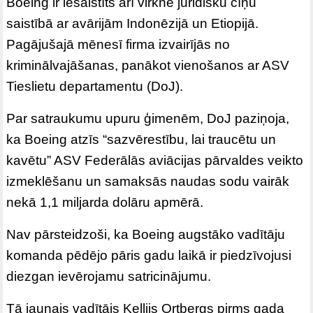
Boeing ir iesaistīts arī virknē juridisku cīņu
saistībā ar avārijām Indonēzijā un Etiopijā.
Pagājušajā mēnesī firma izvairījās no
kriminālvajāšanas, panākot vienošanos ar ASV
Tieslietu departamentu (DoJ).
Par satraukumu upuru ģimenēm, DoJ paziņoja,
ka Boeing atzīs “sazvērestību, lai traucētu un
kavētu” ASV Federālās aviācijas pārvaldes veikto
izmeklēšanu un samaksās naudas sodu vairāk
nekā 1,1 miljarda dolāru apmērā.
Nav pārsteidzoši, ka Boeing augstāko vadītāju
komanda pēdējo pāris gadu laikā ir piedzīvojusi
diezgan ievērojamu satricinājumu.
Tā jaunais vadītājs Kellijs Ortbergs pirms gada