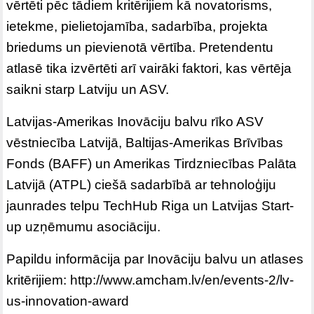
vērtēti pēc tādiem kritērijiem kā novatorisms,
ietekme, pielietojamība, sadarbība, projekta
briedums un pievienotā vērtība. Pretendentu
atlasē tika izvērtēti arī vairāki faktori, kas vērtēja
saikni starp Latviju un ASV.
Latvijas-Amerikas Inovāciju balvu rīko ASV
vēstniecība Latvijā, Baltijas-Amerikas Brīvības
Fonds (BAFF) un Amerikas Tirdzniecības Palāta
Latvijā (ATPL) ciešā sadarbībā ar tehnoloģiju
jaunrades telpu TechHub Riga un Latvijas Start-
up uzņēmumu asociāciju.
Papildu informācija par Inovāciju balvu un atlases
kritērijiem:
http://www.amcham.lv/en/events-2/lv-
us-innovation-award