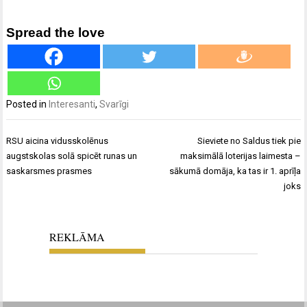
Spread the love
Posted in
Interesanti
,
Svarīgi
Ziņu
RSU aicina vidusskolēnus
Sieviete no Saldus tiek pie
izvēlne
augstskolas solā spicēt runas un
maksimālā loterijas laimesta –
saskarsmes prasmes
sākumā domāja, ka tas ir 1. aprīļa
joks
REKLĀMA