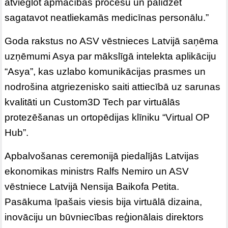
atvieglot apmācības procesu un palīdzēt
sagatavot neatliekamās medicīnas personālu.”
Goda rakstus no ASV vēstnieces Latvijā saņēma
uzņēmumi Asya par mākslīgā intelekta aplikāciju
“Asya”, kas uzlabo komunikācijas prasmes un
nodrošina atgriezenisko saiti attiecībā uz sarunas
kvalitāti un Custom3D Tech par virtuālās
protezēšanas un ortopēdijas klīniku “Virtual OP
Hub”.
Apbalvošanas ceremonijā piedalījās Latvijas
ekonomikas ministrs Ralfs Nemiro un ASV
vēstniece Latvijā Nensija Baikofa Petita.
Pasākuma īpašais viesis bija virtuālā dizaina,
inovāciju un būvniecības reģionālais direktors