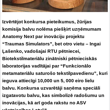
Izvērtējot konkursa pieteikumus, žūrijas
komisija balvu nolēma piešķirt uzņēmumam
Anatomy Next par inovāciju projektu
“Traumas Simulators”, bet otro vietu – Ingai
Ļašenko, vadošajai RTU pētniecei,
Biotekstilmateriālu zinātniski pētnieciskās
laboratorijas vadītājai par “Funkcionālo
metamateriālu saturošo tekstilpavedienu”, kuri
ieguva attiecīgi 10,000 un 5, 000 eiro lielu
balvu. Konkursa uzvarētāji saņēma speciāli
izgatavotu balvu, kas simbolizē radošumu un
inovācijas, kā arī goda rakstu no ASV