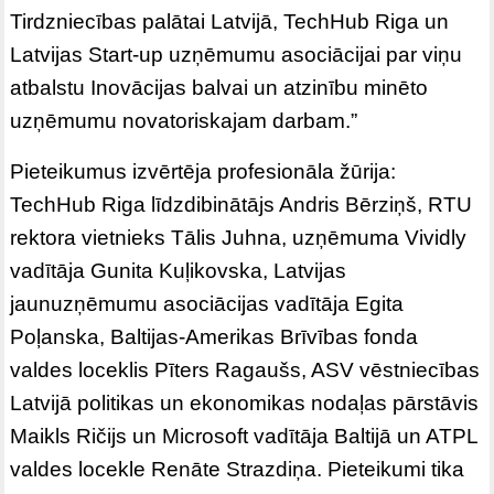
Tirdzniecības palātai Latvijā, TechHub Riga un
Latvijas Start-up uzņēmumu asociācijai par viņu
atbalstu Inovācijas balvai un atzinību minēto
uzņēmumu novatoriskajam darbam.”
Pieteikumus izvērtēja profesionāla žūrija:
TechHub Riga līdzdibinātājs Andris Bērziņš, RTU
rektora vietnieks Tālis Juhna, uzņēmuma Vividly
vadītāja Gunita Kuļikovska, Latvijas
jaunuzņēmumu asociācijas vadītāja Egita
Poļanska, Baltijas-Amerikas Brīvības fonda
valdes loceklis Pīters Ragaušs, ASV vēstniecības
Latvijā politikas un ekonomikas nodaļas pārstāvis
Maikls Ričijs un Microsoft vadītāja Baltijā un ATPL
valdes locekle Renāte Strazdiņa. Pieteikumi tika