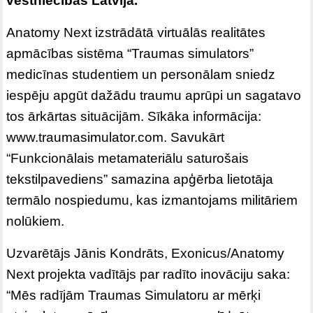
vēstniecības Latvijā.
Anatomy Next izstrādātā virtuālās realitātes
apmācības sistēma “Traumas simulators”
medicīnas studentiem un personālam sniedz
iespēju apgūt dažādu traumu aprūpi un sagatavo
tos ārkārtas situācijām. Sīkāka informācija:
www.traumasimulator.com. Savukārt
“Funkcionālais metamateriālu saturošais
tekstilpavediens” samazina apģērba lietotāja
termālo nospiedumu, kas izmantojams militāriem
nolūkiem.
Uzvarētājs Jānis Kondrāts, Exonicus/Anatomy
Next projekta vadītājs par radīto inovāciju saka:
“Mēs radījām Traumas Simulatoru ar mērķi