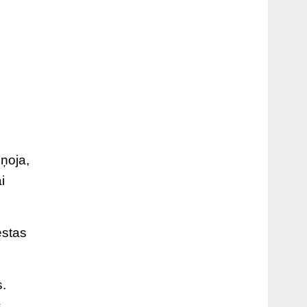
ņoja,
i
estas
s.
s