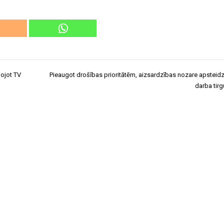
nojot TV
Pieaugot drošības prioritātēm, aizsardzības nozare apsteid
darba tirg