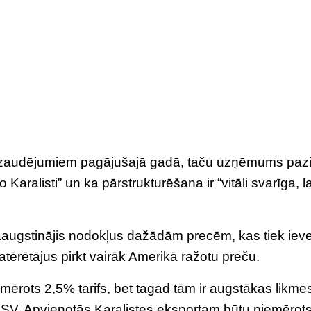
 zaudējumiem pagājušajā gadā, taču uzņēmums pazi
Karalisti” un ka pārstrukturēšana ir “vitāli svarīga, la
augstinājis nodokļus dažādām precēm, kas tiek iev
rētājus pirkt vairāk Amerikā ražotu preču.
rots 2,5% tarifs, bet tagad tām ir augstākas likme
SV, Apvienotās Karalistes eksportam būtu piemērot