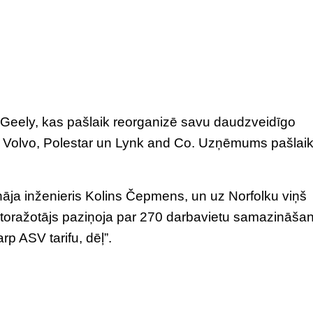
 Geely, kas pašlaik reorganizē savu daudzveidīgo
 arī Volvo, Polestar un Lynk and Co. Uzņēmums pašlai
āja inženieris Kolins Čepmens, un uz Norfolku viņš
autoražotājs paziņoja par 270 darbavietu samazināša
rp ASV tarifu, dēļ”.