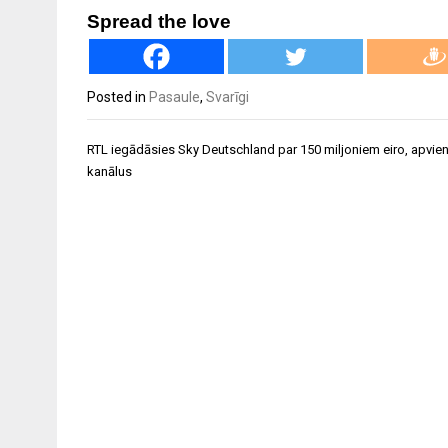
Spread the love
Posted in
Pasaule
,
Svarīgi
Ziņu
RTL iegādāsies Sky Deutschland par 150 miljoniem eiro, apvie
izvēlne
kanālus