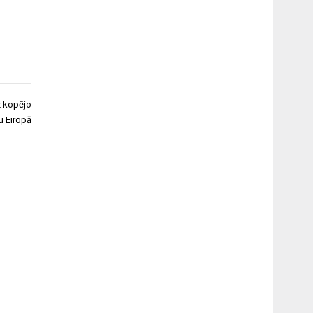
z kopējo
u Eiropā