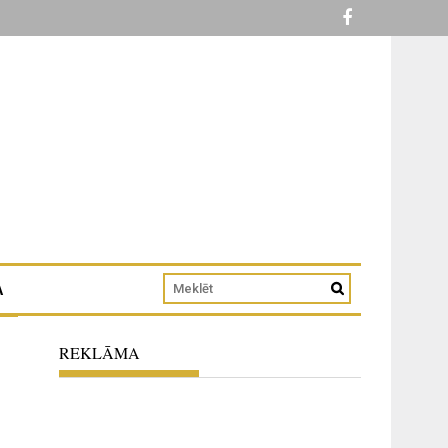
A
REKLĀMA