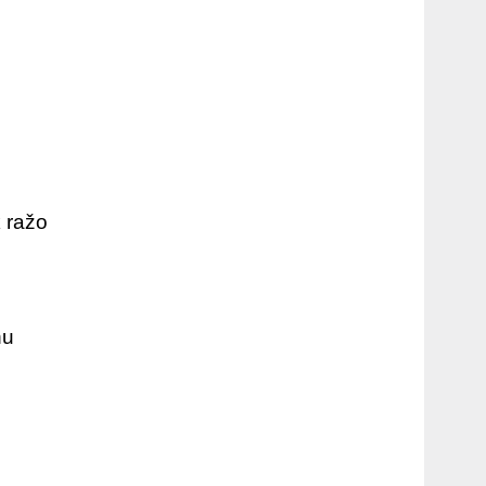
k ražo
nu