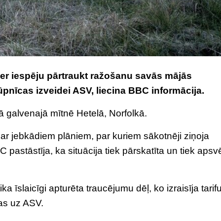
er iespēju pārtraukt ražošanu savās mājās
ūpnīcas izveidei ASV, liecina BBC informācija.
 galvenajā mītnē Hetelā, Norfolkā.
par jebkādiem plāniem, par kuriem sākotnēji ziņoja
astāstīja, ka situācija tiek pārskatīta un tiek apsv
 īslaicīgi apturēta traucējumu dēļ, ko izraisīja tarif
as uz ASV.