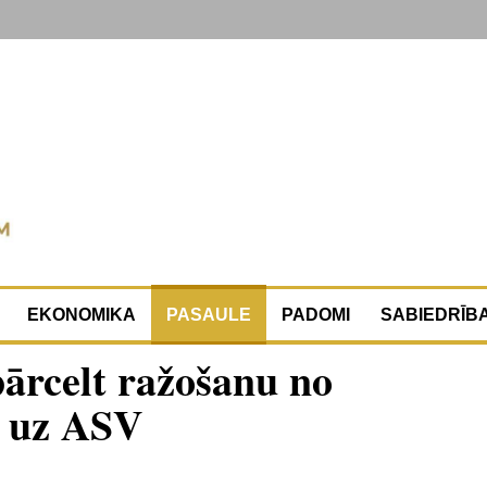
EKONOMIKA
PASAULE
PADOMI
SABIEDRĪB
pārcelt ražošanu no
s uz ASV