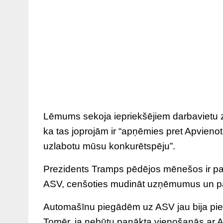
Lēmums sekoja iepriekšējiem darbavietu
ka tas joprojām ir “apņēmies pret Apvienoto 
uzlabotu mūsu konkurētspēju”.
Prezidents Tramps pēdējos mēnešos ir pa
ASV, cenšoties mudināt uzņēmumus un patē
Automašīnu piegādēm uz ASV jau bija piemē
Tomēr, ja nebūtu panākta vienošanās ar A