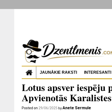
JAUNĀKIE RAKSTI
INTERESANTI
Lotus apsver iespēju 
Apvienotās Karaliste
Anete Sermule
Posted on
29/06/2025
by