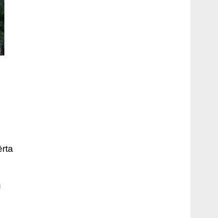
ērta
u