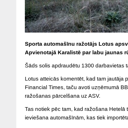
Sporta automašīnu ražotājs Lotus apsv
Apvienotajā Karalistē par labu jaunas r
Šāds solis apdraudētu 1300 darbavietas tā
Lotus atteicās komentēt, kad tam jautāja 
Financial Times, taču avoti uzņēmumā BBC p
ražošanas pārcelšana uz ASV.
Tas notiek pēc tam, kad ražošana Hetelā tika
ieviešana automašīnām, kas tiek importēt