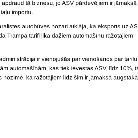
ifi apdraud tā biznesu, jo ASV pārdevējiem ir jāmaks
aļu importu.
aralistes autobūves nozari atklāja, ka eksports uz AS
da Trampa tarifi lika dažiem automašīnu ražotājiem
ministrācija ir vienojušās par vienošanos par tarifu
ām automašīnām, kas tiek ievestas ASV, līdz 10%, 
as nozīmē, ka ražotājiem līdz šim ir jāmaksā augstākā