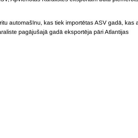
britu automašīnu, kas tiek importētas ASV gadā, kas a
raliste pagājušajā gadā eksportēja pāri Atlantijas