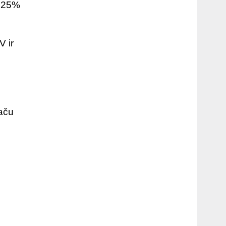
ā 25%
V ir
taču