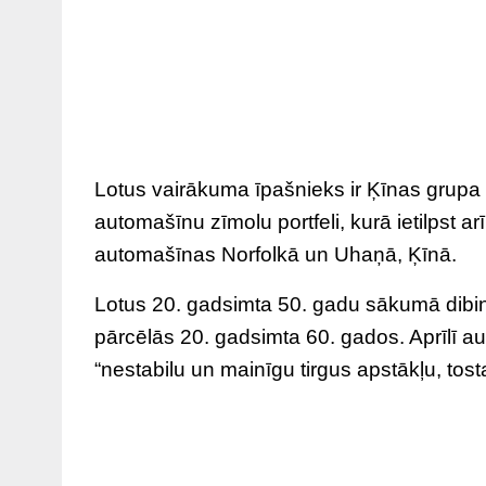
Lotus vairākuma īpašnieks ir Ķīnas grupa
automašīnu zīmolu portfeli, kurā ietilpst
automašīnas Norfolkā un Uhaņā, Ķīnā.
Lotus 20. gadsimta 50. gadu sākumā dibin
pārcēlās 20. gadsimta 60. gados. Aprīlī 
“nestabilu un mainīgu tirgus apstākļu, tosta