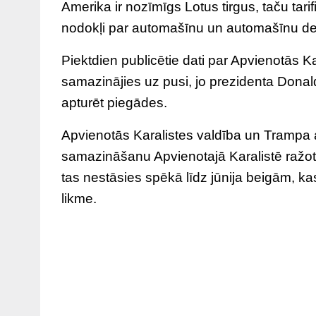
Amerika ir nozīmīgs Lotus tirgus, taču tar
nodokļi par automašīnu un automašīnu det
Piektdien publicētie dati par Apvienotās K
samazinājies uz pusi, jo prezidenta Donal
apturēt piegādes.
Apvienotās Karalistes valdība un Trampa ad
samazināšanu Apvienotajā Karalistē ražot
tas nestāsies spēkā līdz jūnija beigām, k
likme.