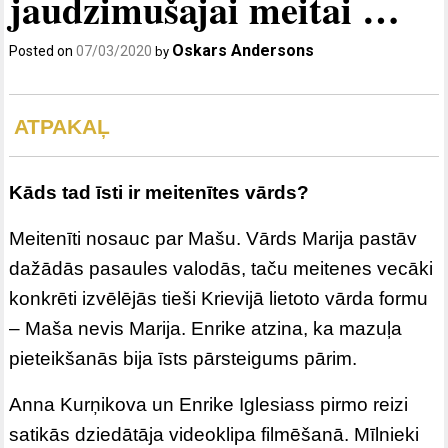
jaudzimušajai meitai …
Oskars Andersons
Posted on
07/03/2020
by
ATPAKAĻ
Kāds tad īsti ir meitenītes vārds?
Meitenīti nosauc par Mašu. Vārds Marija pastāv
dažādās pasaules valodās, taču meitenes vecāki
konkrēti izvēlējās tieši Krievijā lietoto vārda formu
– Maša nevis Marija. Enrike atzina, ka mazuļa
pieteikšanās bija īsts pārsteigums pārim.
Anna Kurņikova un Enrike Iglesiass pirmo reizi
satikās dziedātāja videoklipa filmēšanā. Mīlnieki