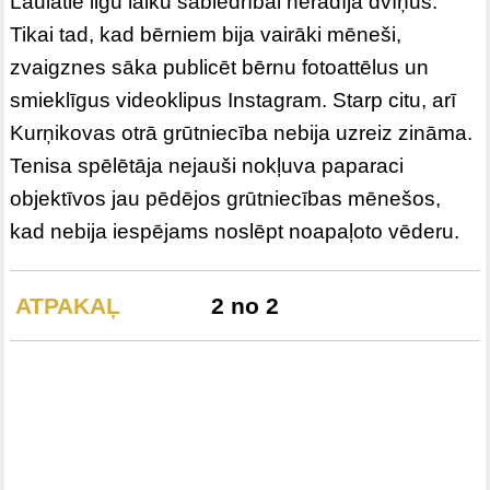
Laulātie ilgu laiku sabiedrībai nerādīja dvīņus.
Tikai tad, kad bērniem bija vairāki mēneši,
zvaigznes sāka publicēt bērnu fotoattēlus un
smieklīgus videoklipus Instagram. Starp citu, arī
Kurņikovas otrā grūtniecība nebija uzreiz zināma.
Tenisa spēlētāja nejauši nokļuva paparaci
objektīvos jau pēdējos grūtniecības mēnešos,
kad nebija iespējams noslēpt noapaļoto vēderu.
ATPAKAĻ
2 no 2