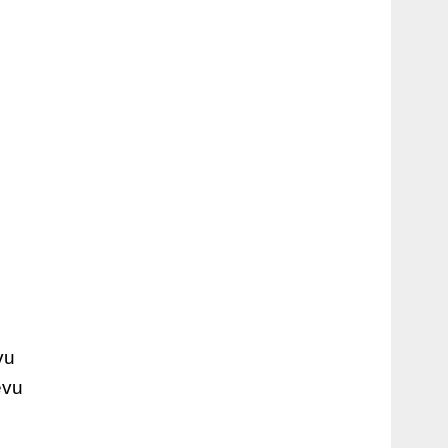
vu
evu