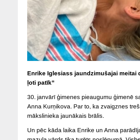
Enrike Iglesiass jaundzimušajai meitai 
ļoti patīk”
30. janvārī ģimenes pieaugumu ģimenē saga
Anna Kurņikova. Par to, ka zvaigznes treš
mākslinieka jaunākais brālis.
Un pēc kāda laika Enrike un Anna parādīja
mazuļa vārds tika turēts noslēpumā. Visbei