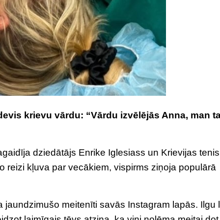
devis krievu vārdu: “Vārdu izvēlējās Anna, man t
idīja dziedātājs Enrike Iglesiass un Krievijas tenis
o reizi kļuva par vecākiem, vispirms ziņoja populārā
 jaundzimušo meitenīti savās Instagram lapās. Ilgu 
dzot laimīgais tēvs atzina, ka viņi nolēma meitai dot