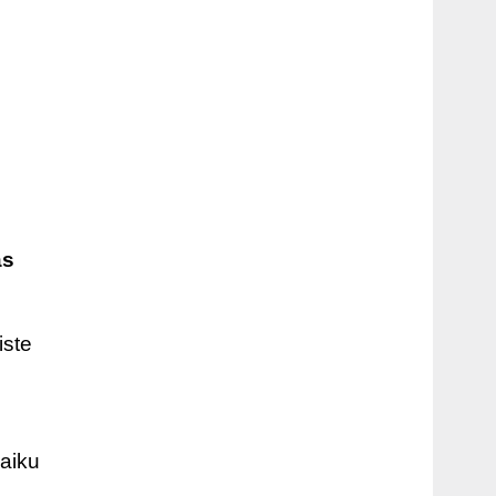
as
iste
laiku