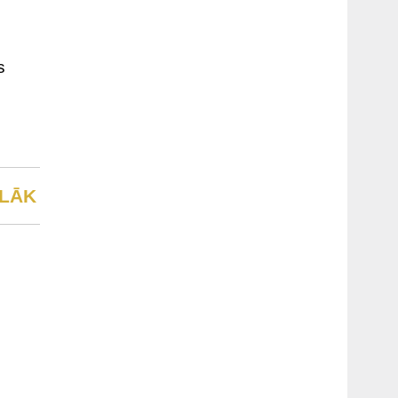
s
LĀK