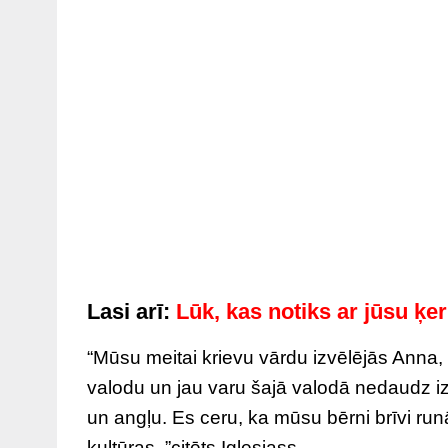
Lasi arī:
Lūk, kas notiks ar jūsu ķer
“Mūsu meitai krievu vārdu izvēlējās Anna, 
valodu un jau varu šajā valodā nedaudz iz
un angļu. Es ceru, ka mūsu bērni brīvi run
kultūras, ”citēts Iglesiass.