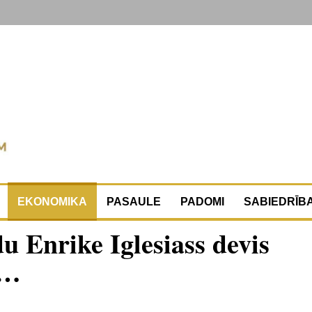
EKONOMIKA
PASAULE
PADOMI
SABIEDRĪB
 Enrike Iglesiass devis
 …