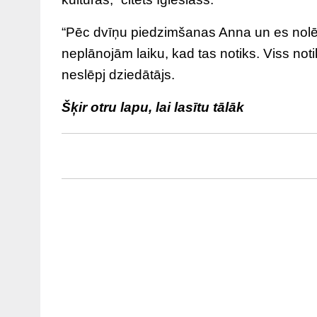
“Pēc dvīņu piedzimšanas Anna un es nolē
neplānojām laiku, kad tas notiks. Viss not
neslēpj dziedātājs.
Šķir otru lapu, lai lasītu tālāk