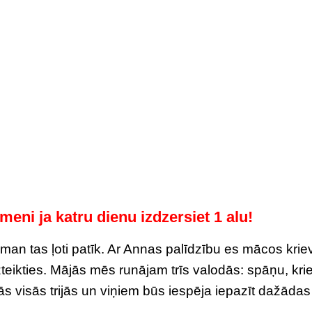
meni ja katru dienu izdzersiet 1 alu!
man tas ļoti patīk. Ar Annas palīdzību es mācos krie
teikties. Mājās mēs runājam trīs valodās: spāņu, kri
ās visās trijās un viņiem būs iespēja iepazīt dažādas