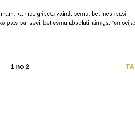
mām, ka mēs gribētu vairāk bērnu, bet mēs īpaši
ika pats par sevi, bet esmu absolūti laimīgs, ”emocija
1 no 2
TĀ