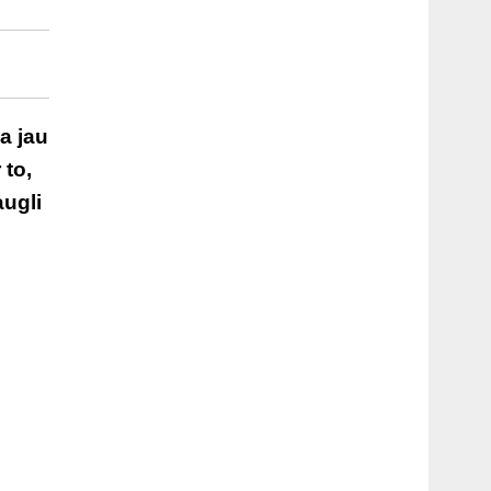
a jau
 to,
augli