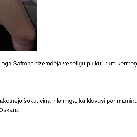
kologa Safrona dzemdēja veselīgu puiku, kura ķerme
ākotnējo šoku, viņa ir laimīga, ka kļuvusi par māmiņ
 Oskaru.