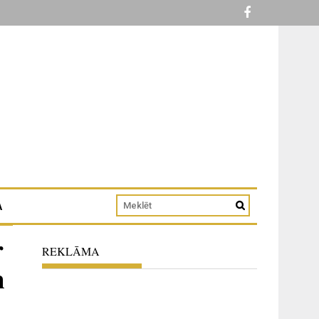
A
r
REKLĀMA
m