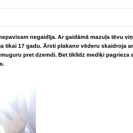
na nepavisam negaidīja. Ar gaidāmā mazuļa tēvu viņ
ja tikai 17 gadu. Ārsti plakano vēderu skaidroja ar
muguru pret dzemdi. Bet tiklīdz mediķi pagrieza 
a.