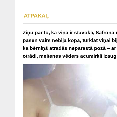
ATPAKAĻ
Ziņu par to, ka viņa ir stāvoklī, Safro
pasen vairs nebija kopā, turklāt viņai bi
ka bērniņš atradās neparastā pozā – ar 
otrādi, meitenes vēders acumirklī izaug