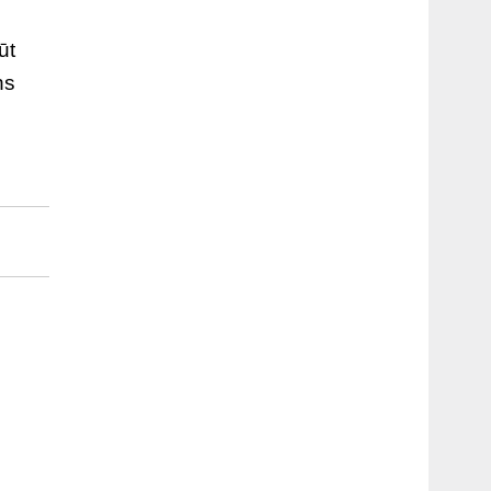
ūt
ns