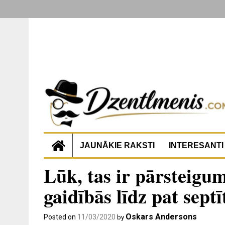
JAUNĀKIE RAKSTI
INTERESANTI
Lūk, tas ir pārsteigum
gaidībās līdz pat sep
Oskars Andersons
Posted on
11/03/2020
by