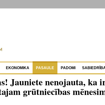
EKONOMIKA
PASAULE
PADOMI
SABIEDRĪB
s! Jauniete nenojauta, ka i
tītajam grūtniecības mēnesi