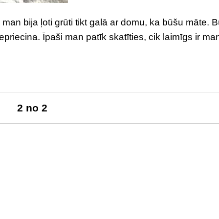
man bija ļoti grūti tikt galā ar domu, ka būšu māte. B
epriecina. Īpaši man patīk skatīties, cik laimīgs ir ma
2 no 2