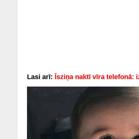
Lasi arī:
Īsziņa naktī vīra telefonā: 